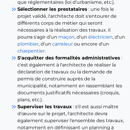
que réglementaires (loi d'urbanisme, etc.).
keyboard_double_arrow_right
Sélectionner les prestataires
: une fois le
projet validé, l'architecte doit s'entourer de
différents corps de métier qui seront
nécessaires à la réalisation des travaux. Il
pourra s'agir d'un
maçon
, d'un
électricien
, d'un
plombier
, d'un
carreleur
ou encore d'un
charpentier
.
keyboard_double_arrow_right
S'acquitter des formalités administratives
:
c'est également à l'architecte de réaliser la
déclaration de travaux ou la demande de
permis de construire auprès de la
municipalité, notamment en rassemblant les
documents justificatifs nécessaires (croquis,
plans, etc.).
keyboard_double_arrow_right
Superviser les travaux
: s'il est aussi maître
d'œuvre sur le projet, l'architecte devra
également superviser l'ensemble des travaux,
notamment en définissant un planning à