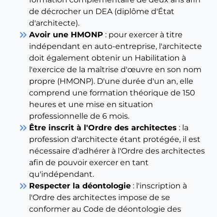
de décrocher un DEA (diplôme d'État
d'architecte).
keyboard_double_arrow_right
Avoir une HMONP
: pour exercer à titre
indépendant en auto-entreprise, l'architecte
doit également obtenir un Habilitation à
l'exercice de la maîtrise d'œuvre en son nom
propre (HMONP). D'une durée d'un an, elle
comprend une formation théorique de 150
heures et une mise en situation
professionnelle de 6 mois.
keyboard_double_arrow_right
Être inscrit à l'Ordre des architectes
: la
profession d'architecte étant protégée, il est
nécessaire d'adhérer à l'Ordre des architectes
afin de pouvoir exercer en tant
qu'indépendant.
keyboard_double_arrow_right
Respecter la déontologie
: l'inscription à
l'Ordre des architectes impose de se
conformer au Code de déontologie des