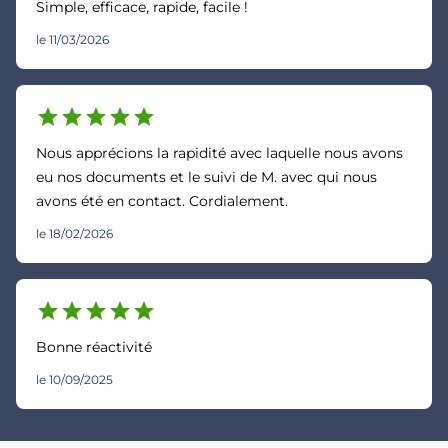
Simple, efficace, rapide, facile !
le 11/03/2026
star
star
star
star
star
Nous apprécions la rapidité avec laquelle nous avons
eu nos documents et le suivi de M. avec qui nous
avons été en contact. Cordialement.
le 18/02/2026
star
star
star
star
star
Bonne réactivité
le 10/09/2025