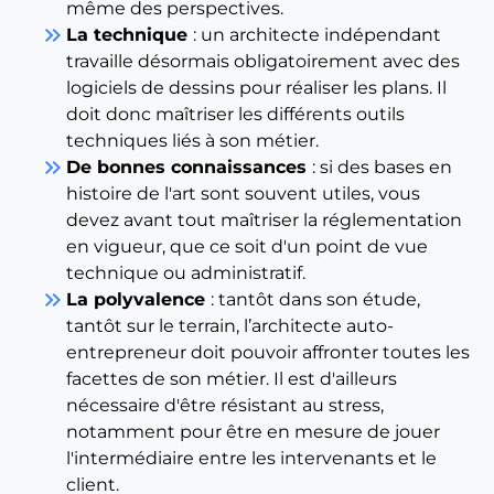
même des perspectives.
keyboard_double_arrow_right
La technique
: un architecte indépendant
travaille désormais obligatoirement avec des
logiciels de dessins pour réaliser les plans. Il
doit donc maîtriser les différents outils
techniques liés à son métier.
keyboard_double_arrow_right
De bonnes connaissances
: si des bases en
histoire de l'art sont souvent utiles, vous
devez avant tout maîtriser la réglementation
en vigueur, que ce soit d'un point de vue
technique ou administratif.
keyboard_double_arrow_right
La polyvalence
: tantôt dans son étude,
tantôt sur le terrain, l’architecte auto-
entrepreneur doit pouvoir affronter toutes les
facettes de son métier. Il est d'ailleurs
nécessaire d'être résistant au stress,
notamment pour être en mesure de jouer
l'intermédiaire entre les intervenants et le
client.