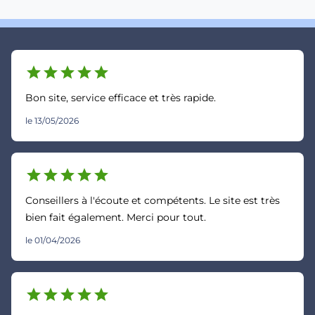
star
star
star
star
star
Bon site, service efficace et très rapide.
le 13/05/2026
star
star
star
star
star
Conseillers à l'écoute et compétents. Le site est très
bien fait également. Merci pour tout.
le 01/04/2026
star
star
star
star
star