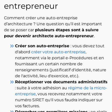
entrepreneur
Comment créer une auto-entreprise
d’architecture ? Une question qu’il est important
de se poser car
plusieurs étapes sont à suivre
pour devenir architecte auto-entrepreneur
.
keyboard_double_arrow_right
Créer son auto-entreprise
: vous devez tout
d'abord
créer votre auto-entreprise
,
notamment via le portail e-Procédures et en
fournissant un certain nombre de
renseignements (justificatif d'identité, nature
de l'activité, lieu d'exercice, etc.).
keyboard_double_arrow_right
Réceptionner vos documents administratifs
: suite à votre adhésion au
régime de la micro-
entreprise
, vous recevrez notamment votre
numéro SIRET qu'il vous faudra indiquer sur
vos factures.
keyboard_double_arrow_right
Décrocher vos premières missions
: en règle