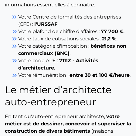
informations essentielles à connaître.
keyboard_double_arrow_right
Votre Centre de formalités des entreprises
(CFE) :
l'URSSAF
.
keyboard_double_arrow_right
Votre plafond de chiffre d'affaires :
77 700 €
.
keyboard_double_arrow_right
Votre taux de cotisations sociales :
21,2 %
.
keyboard_double_arrow_right
Votre catégorie d'imposition :
bénéfices non
commerciaux (BNC)
.
keyboard_double_arrow_right
Votre code APE :
7111Z - Activités
d’architecture
.
keyboard_double_arrow_right
Votre rémunération :
entre 30 et 100 €/heure
.
Le métier d’architecte
auto-entrepreneur
En tant qu'auto-entrepreneur architecte,
votre
métier est de dessiner, concevoir et superviser la
construction de divers bâtiments
(maisons