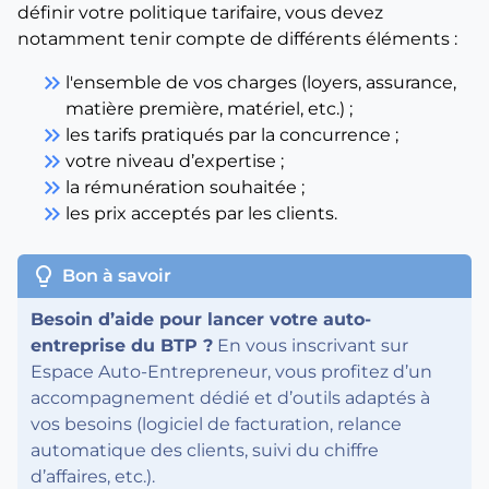
définir votre politique tarifaire, vous devez
notamment tenir compte de différents éléments :
keyboard_double_arrow_right
l'ensemble de vos charges (loyers, assurance,
matière première, matériel, etc.) ;
keyboard_double_arrow_right
les tarifs pratiqués par la concurrence ;
keyboard_double_arrow_right
votre niveau d’expertise ;
keyboard_double_arrow_right
la rémunération souhaitée ;
keyboard_double_arrow_right
les prix acceptés par les clients.
lightbulb
Bon à savoir
Besoin d’aide pour lancer votre auto-
entreprise du BTP ?
En vous inscrivant sur
Espace Auto-Entrepreneur, vous profitez d’un
accompagnement dédié et d’outils adaptés à
vos besoins (logiciel de facturation, relance
automatique des clients, suivi du chiffre
d’affaires, etc.).