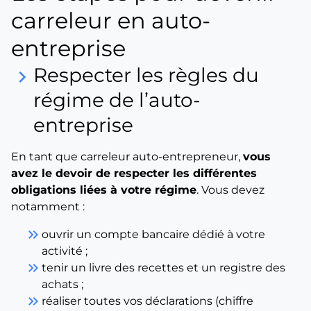
carreleur en auto-
entreprise
Respecter les règles du
keyboard_arrow_right
régime de l’auto-
entreprise
En tant que carreleur auto-entrepreneur,
vous
avez le devoir de respecter les différentes
obligations liées à votre régime
. Vous devez
notamment :
keyboard_double_arrow_right
ouvrir un compte bancaire dédié à votre
activité ;
keyboard_double_arrow_right
tenir un livre des recettes et un registre des
achats ;
keyboard_double_arrow_right
réaliser toutes vos déclarations (chiffre