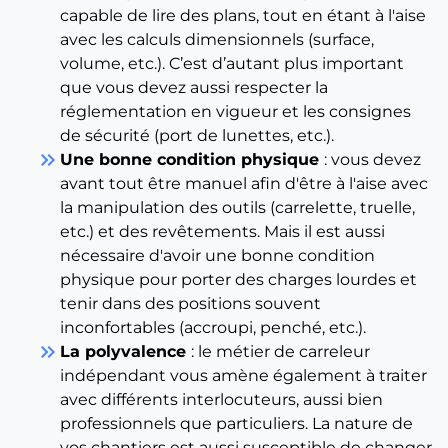
capable de lire des plans, tout en étant à l'aise
avec les calculs dimensionnels (surface,
volume, etc.). C’est d’autant plus important
que vous devez aussi respecter la
réglementation en vigueur et les consignes
de sécurité (port de lunettes, etc.).
keyboard_double_arrow_right
Une bonne condition physique
: vous devez
avant tout être manuel afin d'être à l'aise avec
la manipulation des outils (carrelette, truelle,
etc.) et des revêtements. Mais il est aussi
nécessaire d'avoir une bonne condition
physique pour porter des charges lourdes et
tenir dans des positions souvent
inconfortables (accroupi, penché, etc.).
keyboard_double_arrow_right
La polyvalence
: le métier de carreleur
indépendant vous amène également à traiter
avec différents interlocuteurs, aussi bien
professionnels que particuliers. La nature de
vos chantiers est aussi susceptible de changer