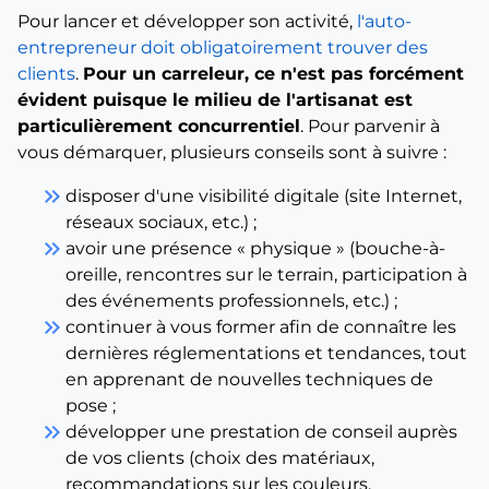
Pour lancer et développer son activité,
l'auto-
entrepreneur doit obligatoirement trouver des
clients
.
Pour un carreleur, ce n'est pas forcément
évident puisque le milieu de l'artisanat est
particulièrement concurrentiel
. Pour parvenir à
vous démarquer, plusieurs conseils sont à suivre :
keyboard_double_arrow_right
disposer d'une visibilité digitale (site Internet,
réseaux sociaux, etc.) ;
keyboard_double_arrow_right
avoir une présence « physique » (bouche-à-
oreille, rencontres sur le terrain, participation à
des événements professionnels, etc.) ;
keyboard_double_arrow_right
continuer à vous former afin de connaître les
dernières réglementations et tendances, tout
en apprenant de nouvelles techniques de
pose ;
keyboard_double_arrow_right
développer une prestation de conseil auprès
de vos clients (choix des matériaux,
recommandations sur les couleurs,