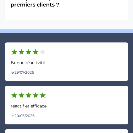
premiers clients ?
star
star
star
star
star
Bonne réactivité
le 29/07/2026
star
star
star
star
star
réactif et efficace
le 20/05/2026