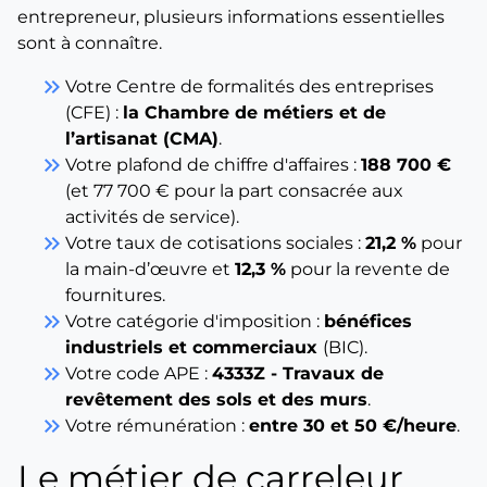
entrepreneur, plusieurs informations essentielles
sont à connaître.
keyboard_double_arrow_right
Votre Centre de formalités des entreprises
(CFE) :
la Chambre de métiers et de
l’artisanat (CMA)
.
keyboard_double_arrow_right
Votre plafond de chiffre d'affaires :
188 700 €
(et 77 700 € pour la part consacrée aux
activités de service).
keyboard_double_arrow_right
Votre taux de cotisations sociales :
21,2 %
pour
la main-d’œuvre et
12,3 %
pour la revente de
fournitures.
keyboard_double_arrow_right
Votre catégorie d'imposition :
bénéfices
industriels et commerciaux
(BIC).
keyboard_double_arrow_right
Votre code APE :
4333Z - Travaux de
revêtement des sols et des murs
.
keyboard_double_arrow_right
Votre rémunération :
entre 30 et 50 €/heure
.
Le métier de carreleur