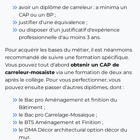
keyboard_double_arrow_right
avoir un diplôme de carreleur : a minima un
CAP ou un BP ;
keyboard_double_arrow_right
justifier d'une équivalence ;
keyboard_double_arrow_right
ou disposer d'un justificatif d'expérience
professionnelle d'au moins 3 ans.
Pour acquérir les bases du métier, il est néanmoins
recommandé de suivre une formation spécifique.
Vous pouvez tout d'abord
obtenir un CAP de
carreleur-mosaïste
via une formation de deux ans
après le collège. Pour vous perfectionner, vous
pouvez ensuite passer d’autres diplômes, dont :
keyboard_double_arrow_right
le Bac pro Aménagement et finition du
Bâtiment ;
keyboard_double_arrow_right
le Bac pro Carrelage-Mosaïque ;
keyboard_double_arrow_right
le BTS Aménagement et Finition ;
keyboard_double_arrow_right
le DMA Décor architectural option décor du
mur.