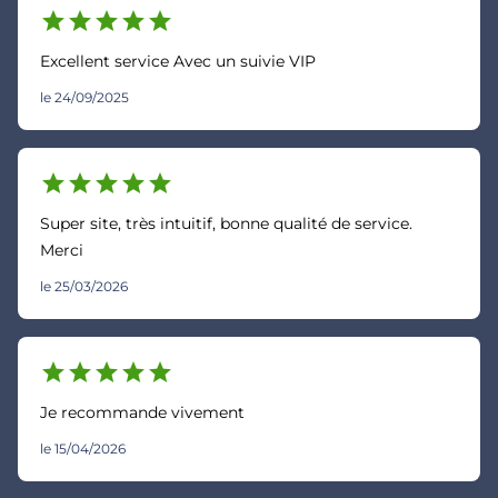
star
star
star
star
star
Excellent service Avec un suivie VIP
le 24/09/2025
star
star
star
star
star
Super site, très intuitif, bonne qualité de service.
Merci
le 25/03/2026
star
star
star
star
star
Je recommande vivement
le 15/04/2026