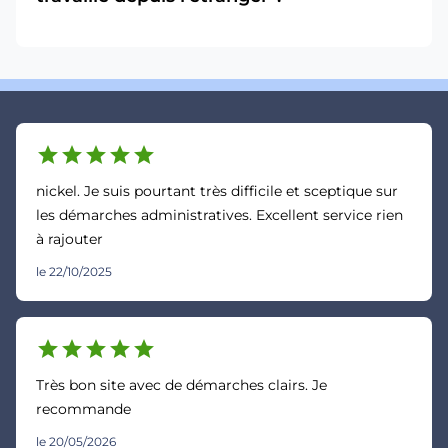
star
star
star
star
star
nickel. Je suis pourtant très difficile et sceptique sur
les démarches administratives. Excellent service rien
à rajouter
le 22/10/2025
star
star
star
star
star
Très bon site avec de démarches clairs. Je
recommande
le 20/05/2026