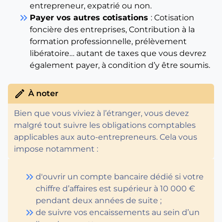
entrepreneur, expatrié ou non.
keyboard_double_arrow_right
Payer vos autres cotisations
: Cotisation
foncière des entreprises, Contribution à la
formation professionnelle, prélèvement
libératoire… autant de taxes que vous devrez
également payer, à condition d’y être soumis.
edit
À noter
Bien que vous viviez à l’étranger, vous devez
malgré tout suivre les obligations comptables
applicables aux auto-entrepreneurs. Cela vous
impose notamment :
keyboard_double_arrow_right
d'ouvrir un compte bancaire dédié si votre
chiffre d’affaires est supérieur à 10 000 €
pendant deux années de suite ;
keyboard_double_arrow_right
de suivre vos encaissements au sein d’un