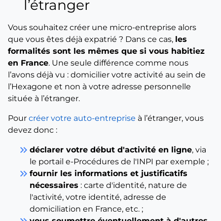
l’étranger
Vous souhaitez créer une micro-entreprise alors
que vous êtes déjà expatrié ? Dans ce cas,
les
formalités sont les mêmes que si vous habitiez
en France
. Une seule différence comme nous
l’avons déjà vu : domicilier votre activité au sein de
l’Hexagone et non à votre adresse personnelle
située à l’étranger.
Pour
créer votre auto-entreprise
à l’étranger, vous
devez donc :
keyboard_double_arrow_right
déclarer votre début d'activité en ligne
, via
le portail e-Procédures de l'INPI par exemple ;
keyboard_double_arrow_right
fournir les informations et justificatifs
nécessaires
: carte d'identité, nature de
l'activité, votre identité, adresse de
domiciliation en France, etc. ;
keyboard_double_arrow_right
vous soumettre éventuellement à d'autres