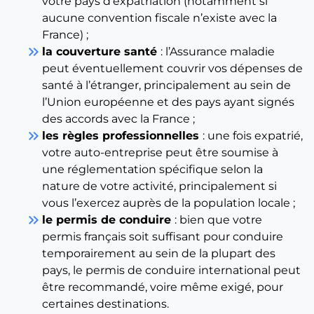
votre pays d’expatriation (notamment si
aucune convention fiscale n’existe avec la
France) ;
keyboard_double_arrow_right
la couverture santé
: l’Assurance maladie
peut éventuellement couvrir vos dépenses de
santé à l’étranger, principalement au sein de
l’Union européenne et des pays ayant signés
des accords avec la France ;
keyboard_double_arrow_right
les règles professionnelles
: une fois expatrié,
votre auto-entreprise peut être soumise à
une réglementation spécifique selon la
nature de votre activité, principalement si
vous l’exercez auprès de la population locale ;
keyboard_double_arrow_right
le permis de conduire
: bien que votre
permis français soit suffisant pour conduire
temporairement au sein de la plupart des
pays, le permis de conduire international peut
être recommandé, voire même exigé, pour
certaines destinations.