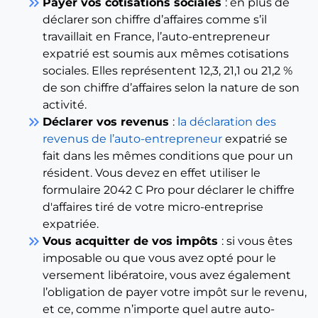
keyboard_double_arrow_right
Payer vos cotisations sociales
: en plus de
déclarer son chiffre d’affaires comme s’il
travaillait en France, l’auto-entrepreneur
expatrié est soumis aux mêmes cotisations
sociales. Elles représentent 12,3, 21,1 ou 21,2 %
de son chiffre d’affaires selon la nature de son
activité.
keyboard_double_arrow_right
Déclarer vos revenus
:
la déclaration des
revenus de l’auto-entrepreneur
expatrié se
fait dans les mêmes conditions que pour un
résident. Vous devez en effet utiliser le
formulaire 2042 C Pro pour déclarer le chiffre
d'affaires tiré de votre micro-entreprise
expatriée.
keyboard_double_arrow_right
Vous acquitter de vos impôts
: si vous êtes
imposable ou que vous avez opté pour le
versement libératoire, vous avez également
l’obligation de payer votre impôt sur le revenu,
et ce, comme n’importe quel autre auto-