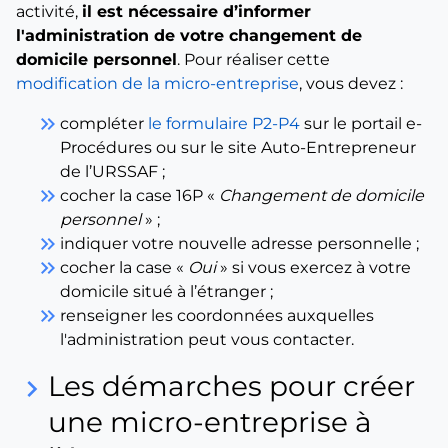
activité,
il est nécessaire d’informer
l'administration de votre changement de
domicile personnel
. Pour réaliser cette
modification de la micro-entreprise
, vous devez :
keyboard_double_arrow_right
compléter
le formulaire P2-P4
sur le portail e-
Procédures ou sur le site Auto-Entrepreneur
de l’URSSAF ;
keyboard_double_arrow_right
cocher la case 16P «
Changement de domicile
personnel
» ;
keyboard_double_arrow_right
indiquer votre nouvelle adresse personnelle ;
keyboard_double_arrow_right
cocher la case «
Oui
» si vous exercez à votre
domicile situé à l’étranger ;
keyboard_double_arrow_right
renseigner les coordonnées auxquelles
l'administration peut vous contacter.
Les démarches pour créer
keyboard_arrow_right
une micro-entreprise à