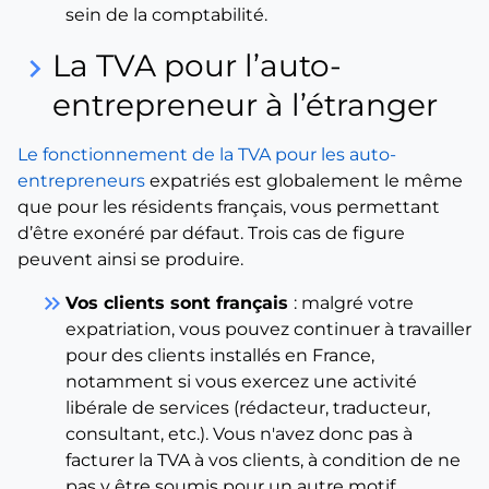
sein de la comptabilité.
La TVA pour l’auto-
keyboard_arrow_right
entrepreneur à l’étranger
Le fonctionnement de la TVA pour les auto-
entrepreneurs
expatriés est globalement le même
que pour les résidents français, vous permettant
d’être exonéré par défaut. Trois cas de figure
peuvent ainsi se produire.
keyboard_double_arrow_right
Vos clients sont français
: malgré votre
expatriation, vous pouvez continuer à travailler
pour des clients installés en France,
notamment si vous exercez une activité
libérale de services (rédacteur, traducteur,
consultant, etc.). Vous n'avez donc pas à
facturer la TVA à vos clients, à condition de ne
pas y être soumis pour un autre motif