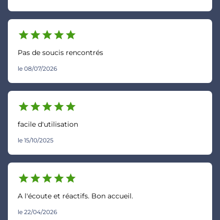
star
star
star
star
star
Pas de soucis rencontrés
le 08/07/2026
star
star
star
star
star
facile d'utilisation
le 15/10/2025
star
star
star
star
star
A l'écoute et réactifs. Bon accueil.
le 22/04/2026