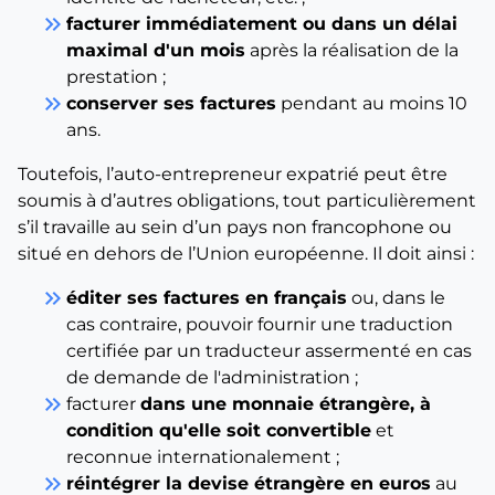
keyboard_double_arrow_right
facturer immédiatement ou dans un délai
maximal d'un mois
après la réalisation de la
prestation ;
keyboard_double_arrow_right
conserver ses factures
pendant au moins 10
ans.
Toutefois, l’auto-entrepreneur expatrié peut être
soumis à d’autres obligations, tout particulièrement
s’il travaille au sein d’un pays non francophone ou
situé en dehors de l’Union européenne. Il doit ainsi :
keyboard_double_arrow_right
éditer ses factures en français
ou, dans le
cas contraire, pouvoir fournir une traduction
certifiée par un traducteur assermenté en cas
de demande de l'administration ;
keyboard_double_arrow_right
facturer
dans une monnaie étrangère, à
condition qu'elle soit convertible
et
reconnue internationalement ;
keyboard_double_arrow_right
réintégrer la devise étrangère en euros
au