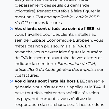
(dépassement des seuils ou demande
volontaire). Pensez toutefois à faire figurer la
mention «
TVA non applicable - article 293 B
du CGI
» sur vos factures.
keyboard_double_arrow_right
Vos clients sont situés au sein de l'EEE
: si
vous travaillez pour des clients installés au
sein de l'Espace Économique Européen, vous
n'êtes pas non plus soumis à la TVA. En
revanche, vous devrez faire figurer le numéro
de TVA intracommunautaire de vos clients et
indiquer la mention «
Exonération de TVA,
article 283-2 du Code général des impôts
» sur
vos factures.
keyboard_double_arrow_right
Vos clients sont installés hors EEE
: en règle
générale, vous n’aurez pas à appliquer la TVA. Il
peut toutefois exister des spécificités selon
les pays, notamment si vous réalisez de
l'exportation de marchandises. N’hésitez donc