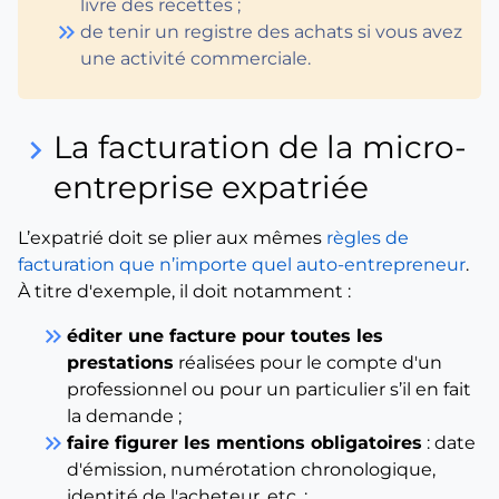
livre des recettes ;
keyboard_double_arrow_right
de tenir un registre des achats si vous avez
une activité commerciale.
La facturation de la micro-
keyboard_arrow_right
entreprise expatriée
L’expatrié doit se plier aux mêmes
règles de
facturation que n’importe quel auto-entrepreneur
.
À titre d'exemple, il doit notamment :
keyboard_double_arrow_right
éditer une facture pour toutes les
prestations
réalisées pour le compte d'un
professionnel ou pour un particulier s’il en fait
la demande ;
keyboard_double_arrow_right
faire figurer les mentions obligatoires
: date
d'émission, numérotation chronologique,
identité de l'acheteur, etc. ;