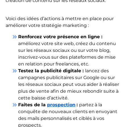
création de contenu sur les réseaux sociaux.
Voici des idées d’actions à mettre en place pour
améliorer votre stratégie marketing :
keyboard_double_arrow_right
Renforcez votre présence en ligne :
améliorez votre site web, créez du contenu
sur les réseaux sociaux ou sur votre blog,
inscrivez-vous sur des plateformes de mise
en relation pour freelances, etc.
keyboard_double_arrow_right
Testez la publicité digitale :
lancez des
campagnes publicitaires sur Google ou sur
les réseaux sociaux peut vous aider à réaliser
plus de vente afin de mieux rebondir suite à
cette baisse d’activité.
keyboard_double_arrow_right
Faites de la
prospection
:
partez à la
conquête de nouveaux clients en envoyant
des mails personnalisés et ciblés à vos
prospects.