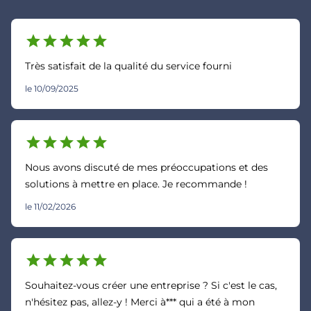
star
star
star
star
star
Très satisfait de la qualité du service fourni
le 10/09/2025
star
star
star
star
star
Nous avons discuté de mes préoccupations et des
solutions à mettre en place. Je recommande !
le 11/02/2026
star
star
star
star
star
Souhaitez-vous créer une entreprise ? Si c'est le cas,
n'hésitez pas, allez-y ! Merci à*** qui a été à mon