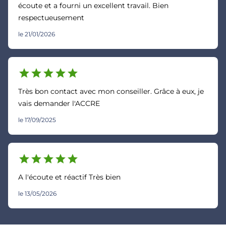
écoute et a fourni un excellent travail. Bien
respectueusement
le 21/01/2026
star
star
star
star
star
Très bon contact avec mon conseiller. Grâce à eux, je
vais demander l'ACCRE
le 17/09/2025
star
star
star
star
star
A l'écoute et réactif Très bien
le 13/05/2026