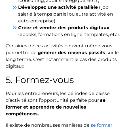
(consulting, audit stratégique, etc.) ;
keyboard_double_arrow_right
Développez une activité parallèle
( job
salarié à temps partiel ou autre activité en
auto-entreprise) ;
keyboard_double_arrow_right
Créez et vendez des produits digitaux
(ebooks, formations en ligne, templates, etc).
Certaines de ces activités peuvent même vous
permettre de
générer des revenus passifs
sur le
long terme. C’est notamment le cas des produits
digitaux.
5. Formez-vous
Pour les entrepreneurs, les périodes de baisse
d’activité sont l’opportunité parfaite pour
se
former et apprendre de nouvelles
compétences.
Il existe de nombreuses manières de
se former