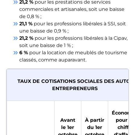
keyboard_double_arrow_right
21,2 %
pour les prestations de services
commerciales et artisanales, soit une baisse
de 0,8 % ;
keyboard_double_arrow_right
21,1 %
pour les professions libérales à SSI, soit
une baisse de 0,9 % ;
keyboard_double_arrow_right
21,2 %
pour les professions libérales à la Cipav,
soit une baisse de 1 % ;
keyboard_double_arrow_right
6 %
pour la location de meublés de tourisme
classés, comme auparavant.
TAUX DE COTISATIONS SOCIALES DES AUTO-
ENTREPRENEURS
Économi
Avant
À partir
pour u
le 1er
du 1er
chiffre
octobre
octobre
d'affaire