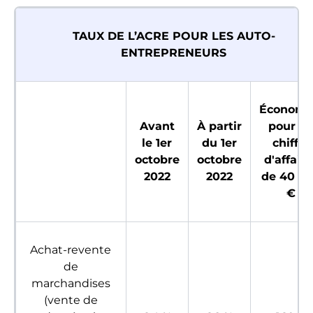
TAUX DE L’ACRE POUR LES AUTO-
ENTREPRENEURS
Économi
Avant
À partir
pour u
le 1er
du 1er
chiffre
octobre
octobre
d'affaire
2022
2022
de 40 0
€
Achat-revente
de
marchandises
(vente de