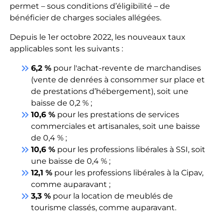
permet – sous conditions d’éligibilité – de
bénéficier de charges sociales allégées.
Depuis le 1er octobre 2022, les nouveaux taux
applicables sont les suivants :
keyboard_double_arrow_right
6,2 %
pour l'achat-revente de marchandises
(vente de denrées à consommer sur place et
de prestations d’hébergement), soit une
baisse de 0,2 % ;
keyboard_double_arrow_right
10,6 %
pour les prestations de services
commerciales et artisanales, soit une baisse
de 0,4 % ;
keyboard_double_arrow_right
10,6 %
pour les professions libérales à SSI, soit
une baisse de 0,4 % ;
keyboard_double_arrow_right
12,1 %
pour les professions libérales à la Cipav,
comme auparavant ;
keyboard_double_arrow_right
3,3 %
pour la location de meublés de
tourisme classés, comme auparavant.