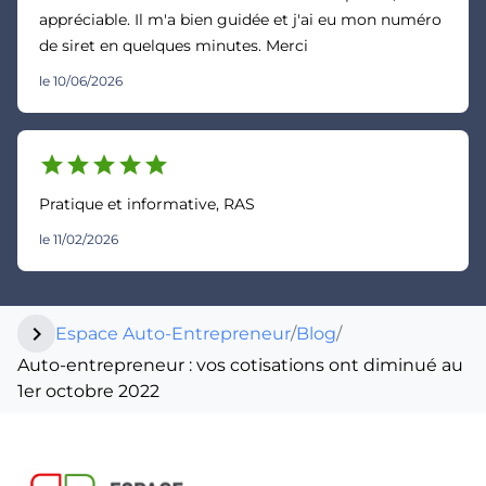
appréciable. Il m'a bien guidée et j'ai eu mon numéro
de siret en quelques minutes. Merci
le 10/06/2026
star
star
star
star
star
Pratique et informative, RAS
le 11/02/2026
chevron_right
Espace Auto-Entrepreneur
/
Blog
/
Auto-entrepreneur : vos cotisations ont diminué au
1er octobre 2022