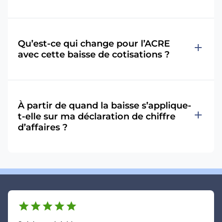
Qu’est-ce qui change pour l’ACRE
add
avec cette baisse de cotisations ?
À partir de quand la baisse s’applique-
add
t-elle sur ma déclaration de chiffre
d’affaires ?
star
star
star
star
star