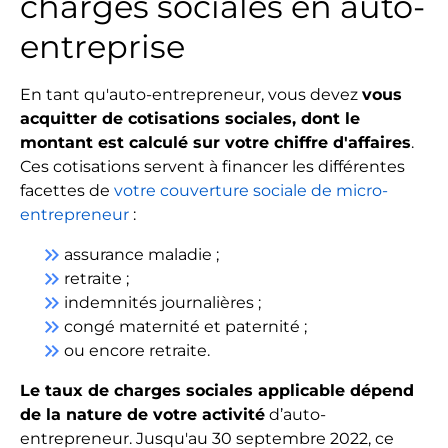
charges sociales en auto-
entreprise
En tant qu'auto-entrepreneur, vous devez
vous
acquitter de cotisations sociales, dont le
montant est calculé sur votre chiffre d'affaires
.
Ces cotisations servent à financer les différentes
facettes de
votre couverture sociale de micro-
entrepreneur
:
keyboard_double_arrow_right
assurance maladie ;
keyboard_double_arrow_right
retraite ;
keyboard_double_arrow_right
indemnités journalières ;
keyboard_double_arrow_right
congé maternité et paternité ;
keyboard_double_arrow_right
ou encore retraite.
Le taux de charges sociales applicable dépend
de la nature de votre activité
d’auto-
entrepreneur. Jusqu'au 30 septembre 2022, ce