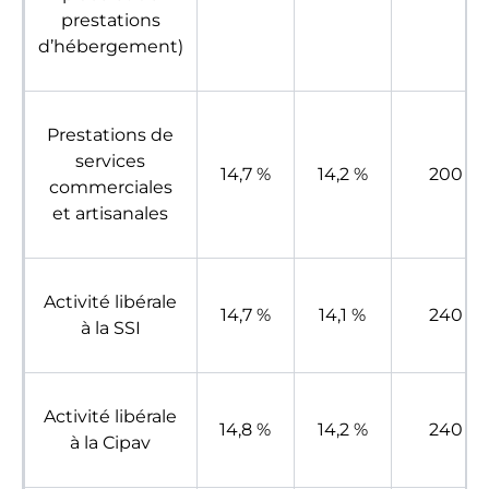
prestations
d’hébergement)
Prestations de
services
14,7 %
14,2 %
200 €
commerciales
et artisanales
Activité libérale
14,7 %
14,1 %
240 €
à la SSI
Activité libérale
14,8 %
14,2 %
240 €
à la Cipav