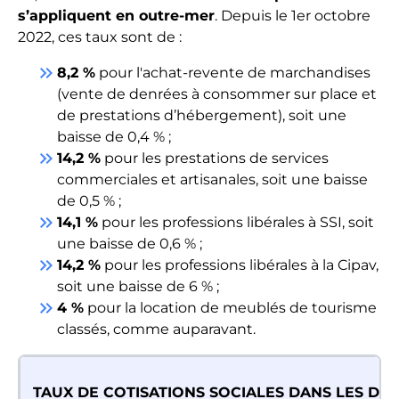
s’appliquent en outre-mer
. Depuis le 1er octobre
2022, ces taux sont de :
keyboard_double_arrow_right
8,2 %
pour l'achat-revente de marchandises
(vente de denrées à consommer sur place et
de prestations d’hébergement), soit une
baisse de 0,4 % ;
keyboard_double_arrow_right
14,2 %
pour les prestations de services
commerciales et artisanales, soit une baisse
de 0,5 % ;
keyboard_double_arrow_right
14,1 %
pour les professions libérales à SSI, soit
une baisse de 0,6 % ;
keyboard_double_arrow_right
14,2 %
pour les professions libérales à la Cipav,
soit une baisse de 6 % ;
keyboard_double_arrow_right
4 %
pour la location de meublés de tourisme
classés, comme auparavant.
TAUX DE COTISATIONS SOCIALES DANS LES DO