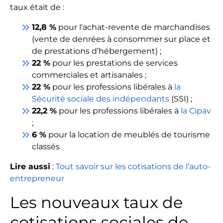
taux était de :
keyboard_double_arrow_right
12,8 %
pour l'achat-revente de marchandises
(vente de denrées à consommer sur place et
de prestations d’hébergement) ;
keyboard_double_arrow_right
22 %
pour les prestations de services
commerciales et artisanales ;
keyboard_double_arrow_right
22 %
pour les professions libérales à
la
Sécurité sociale des indépendants
(SSI) ;
keyboard_double_arrow_right
22,2 %
pour les professions libérales à
la Cipav
;
keyboard_double_arrow_right
6 %
pour la location de meublés de tourisme
classés
Lire aussi
:
Tout savoir sur les cotisations de l’auto-
entrepreneur
Les nouveaux taux de
cotisations sociales de