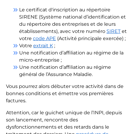
keyboard_double_arrow_right
Le certificat d'inscription au répertoire
SIRENE (Système national d’identification et
du répertoire des entreprises et de leurs
établissements), avec votre numéro
SIRET
et
votre
code APE
(Activité principale exercée) ;
keyboard_double_arrow_right
Votre
extrait K
;
keyboard_double_arrow_right
Une notification d’affiliation au régime de la
micro-entreprise ;
keyboard_double_arrow_right
Une notification d’affiliation au régime
général de l’Assurance Maladie.
Vous pourrez alors débuter votre activité dans de
bonnes conditions et émettre vos premières
factures.
Attention, car le guichet unique de l’INPI, depuis
son lancement, rencontre des
dysfonctionnements et des retards dans le