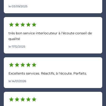
le 03/09/2025
star
star
star
star
star
très bon service interlocuteur à l'écoute conseil de
qualité
le 17/12/2025
star
star
star
star
star
Excellents services. Réactifs, à l'écoute. Parfaits.
le 14/01/2026
star
star
star
star
star