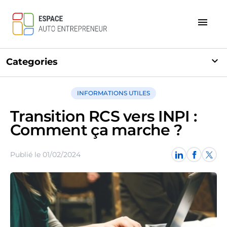
menu
expand_more
Categories
INFORMATIONS UTILES
Transition RCS vers INPI :
Comment ça marche ?
Publié le 01/02/2024