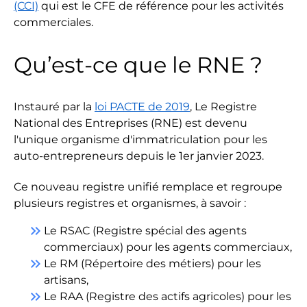
(CCI)
qui est le CFE de référence pour les activités
commerciales.
Qu’est-ce que le RNE ?
Instauré par la
loi PACTE de 2019
, Le Registre
National des Entreprises (RNE) est devenu
l'unique organisme d'immatriculation pour les
auto-entrepreneurs depuis le 1er janvier 2023.
Ce nouveau registre unifié remplace et regroupe
plusieurs registres et organismes, à savoir :
keyboard_double_arrow_right
Le RSAC (Registre spécial des agents
commerciaux) pour les agents commerciaux,
keyboard_double_arrow_right
Le RM (Répertoire des métiers) pour les
artisans,
keyboard_double_arrow_right
Le RAA (Registre des actifs agricoles) pour les