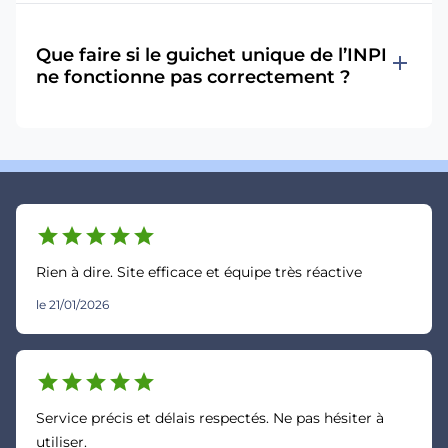
Que faire si le guichet unique de l’INPI
add
ne fonctionne pas correctement ?
star
star
star
star
star
Rien à dire. Site efficace et équipe très réactive
le 21/01/2026
star
star
star
star
star
Service précis et délais respectés. Ne pas hésiter à
utiliser.