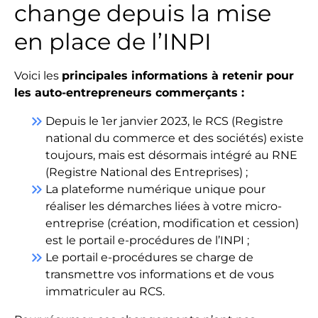
change depuis la mise
en place de l’INPI
Voici les
principales informations à retenir pour
les auto-entrepreneurs commerçants :
keyboard_double_arrow_right
Depuis le 1er janvier 2023, le RCS (Registre
national du commerce et des sociétés) existe
toujours, mais est désormais intégré au RNE
(Registre National des Entreprises) ;
keyboard_double_arrow_right
La plateforme numérique unique pour
réaliser les démarches liées à votre micro-
entreprise (création, modification et cession)
est le portail e-procédures de l’INPI ;
keyboard_double_arrow_right
Le portail e-procédures se charge de
transmettre vos informations et de vous
immatriculer au RCS.