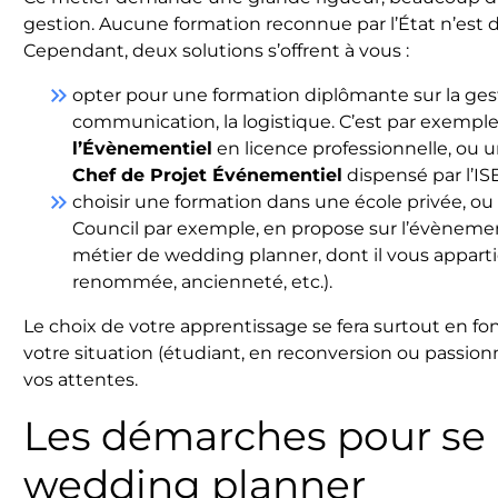
gestion. Aucune formation reconnue par l’État n’est 
Cependant, deux solutions s’offrent à vous :
keyboard_double_arrow_right
opter pour une formation diplômante sur la gest
communication, la logistique. C’est par exemple
l’Évènementiel
en licence professionnelle, ou 
Chef de Projet Événementiel
dispensé par l’IS
keyboard_double_arrow_right
choisir une formation dans une école privée, ou
Council par exemple, en propose sur l’évènementi
métier de wedding planner, dont il vous appartie
renommée, ancienneté, etc.).
Le choix de votre apprentissage se fera surtout en fo
votre situation (étudiant, en reconversion ou passion
vos attentes.
Les démarches pour se
wedding planner