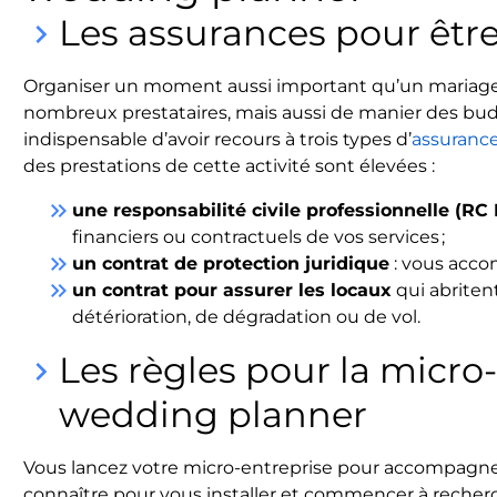
Les assurances pour êtr
keyboard_arrow_right
Organiser un moment aussi important qu’un mariage
nombreux prestataires, mais aussi de manier des bud
indispensable d’avoir recours à trois types d’
assuranc
des prestations de cette activité sont élevées :
keyboard_double_arrow_right
une responsabilité civile professionnelle (RC 
financiers ou contractuels de vos services ;
keyboard_double_arrow_right
un contrat de protection juridique
: vous acco
keyboard_double_arrow_right
un contrat pour assurer les locaux
qui abriten
détérioration, de dégradation ou de vol.
Les règles pour la micro
keyboard_arrow_right
wedding planner
Vous lancez votre micro-entreprise pour accompagner 
connaître pour vous installer et commencer à recherc