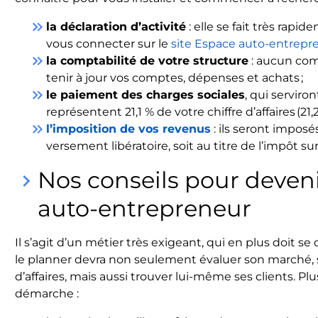
keyboard_double_arrow_right
la déclaration d’activité
: elle se fait très rapi
vous connecter sur le
site Espace auto-entrepr
keyboard_double_arrow_right
la comptabilité de votre structure
: aucun com
tenir à jour vos comptes, dépenses et achats ;
keyboard_double_arrow_right
le paiement des charges sociales
, qui serviro
représentent 21,1 % de votre chiffre d’affaires (21,2
keyboard_double_arrow_right
l’imposition de vos revenus
: ils seront impos
versement libératoire, soit au titre de l’impôt su
Nos conseils pour deven
keyboard_arrow_right
auto-entrepreneur
Il s’agit d’un métier très exigeant, qui en plus doit
le planner devra non seulement évaluer son marché, s
d’affaires, mais aussi trouver lui-même ses clients. Pl
démarche :