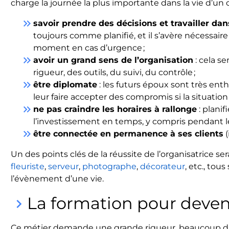
charge la journée la plus importante dans la vie d’un
keyboard_double_arrow_right
savoir prendre des décisions et travailler dan
toujours comme planifié, et il s’avère nécessair
moment en cas d’urgence ;
keyboard_double_arrow_right
avoir un grand sens de l’organisation
: cela s
rigueur, des outils, du suivi, du contrôle ;
keyboard_double_arrow_right
être diplomate
: les futurs époux sont très enth
leur faire accepter des compromis si la situation l
keyboard_double_arrow_right
ne pas craindre les horaires à rallonge
: plani
l’investissement en temps, y compris pendant le
keyboard_double_arrow_right
être connectée en permanence à ses clients
(
Un des points clés de la réussite de l’organisatrice ser
fleuriste
,
serveur
,
photographe
,
décorateur
, etc., to
l’évènement d’une vie.
La formation pour deve
keyboard_arrow_right
Ce métier demande une grande rigueur, beaucoup d’o