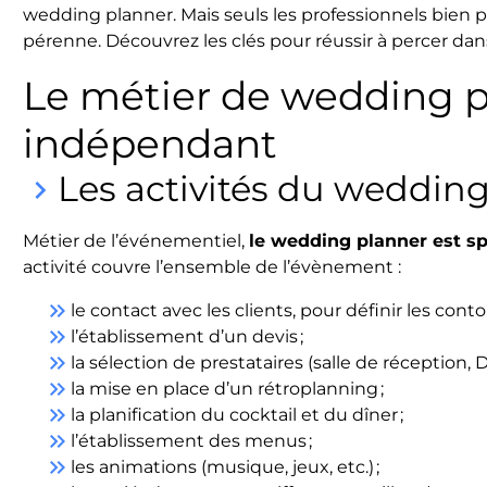
wedding planner. Mais seuls les professionnels bien 
pérenne. Découvrez les clés pour réussir à percer dans
Le métier de wedding p
indépendant
Les activités du weddin
keyboard_arrow_right
Métier de l’événementiel,
le wedding planner est sp
activité couvre l’ensemble de l’évènement :
keyboard_double_arrow_right
le contact avec les clients, pour définir les cont
keyboard_double_arrow_right
l’établissement d’un devis ;
keyboard_double_arrow_right
la sélection de prestataires (salle de réception, DJ
keyboard_double_arrow_right
la mise en place d’un rétroplanning ;
keyboard_double_arrow_right
la planification du cocktail et du dîner ;
keyboard_double_arrow_right
l’établissement des menus ;
keyboard_double_arrow_right
les animations (musique, jeux, etc.) ;