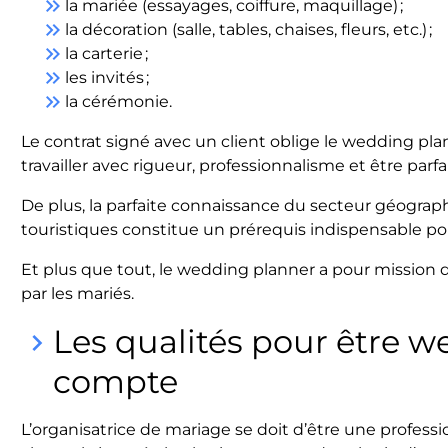
keyboard_double_arrow_right
la mariée (essayages, coiffure, maquillage) ;
keyboard_double_arrow_right
la décoration (salle, tables, chaises, fleurs, etc.) ;
keyboard_double_arrow_right
la carterie ;
keyboard_double_arrow_right
les invités ;
keyboard_double_arrow_right
la cérémonie.
Le contrat signé avec un client oblige le wedding plan
travailler avec rigueur, professionnalisme et être parf
De plus, la parfaite connaissance du secteur géographi
touristiques constitue un prérequis indispensable p
Et plus que tout, le wedding planner a pour mission 
par les mariés.
Les qualités pour être 
keyboard_arrow_right
compte
L’organisatrice de mariage se doit d’être une profess