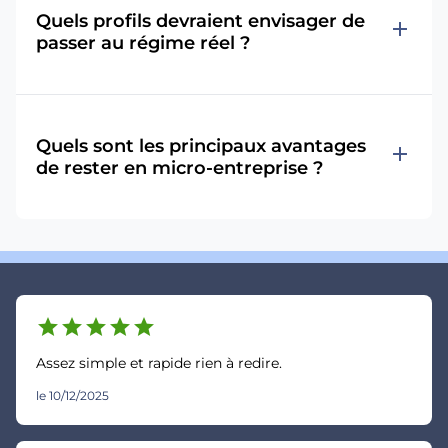
Quels profils devraient envisager de
add
passer au régime réel ?
Quels sont les principaux avantages
add
de rester en micro-entreprise ?
star
star
star
star
star
Assez simple et rapide rien à redire.
le 10/12/2025