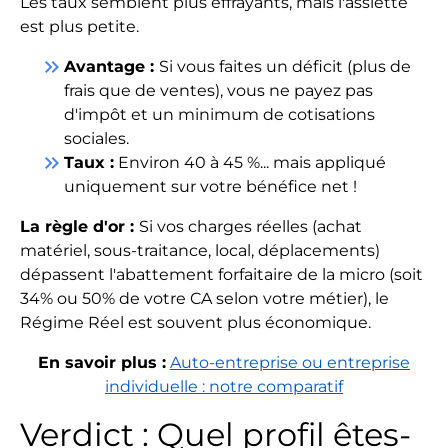
Les taux semblent plus effrayants, mais l'assiette
est plus petite.
keyboard_double_arrow_right
Avantage :
Si vous faites un déficit (plus de
frais que de ventes), vous ne payez pas
d'impôt et un minimum de cotisations
sociales.
keyboard_double_arrow_right
Taux :
Environ 40 à 45 %... mais appliqué
uniquement sur votre bénéfice net !
La règle d'or :
Si vos charges réelles (achat
matériel, sous-traitance, local, déplacements)
dépassent l'abattement forfaitaire de la micro (soit
34% ou 50% de votre CA selon votre métier), le
Régime Réel est souvent plus économique.
En savoir plus :
Auto-entreprise ou entreprise
individuelle : notre comparatif
Verdict : Quel profil êtes-