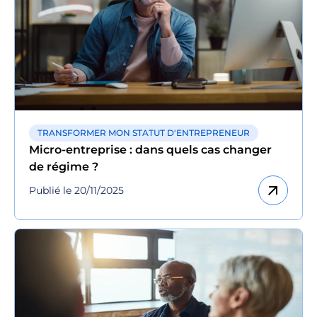
TRANSFORMER MON STATUT D'ENTREPRENEUR
Micro-entreprise : dans quels cas changer
de régime ?
arrow_outward
Publié le 20/11/2025