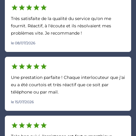
star
star
star
star
star
Très satisfaite de la qualité du service qu'on me
fournit. Réactif, à l'écoute et ils résolvaient mes
problèmes vite. Je recommande !
le 08/07/2026
star
star
star
star
star
Une prestation parfaite ! Chaque interlocuteur que j'ai
eu a été courtois et très réactif que ce soit par
téléphone ou par mail.
le 15/07/2026
star
star
star
star
star