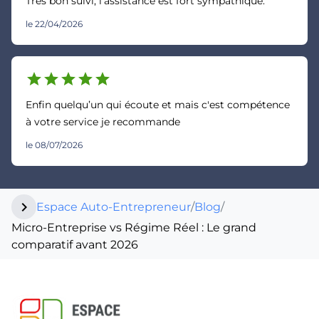
Très bon suivi, l'assistance est fort sympathique.
le 22/04/2026
star
star
star
star
star
Enfin quelqu’un qui écoute et mais c'est compétence
à votre service je recommande
le 08/07/2026
chevron_right
Espace Auto-Entrepreneur
/
Blog
/
Micro-Entreprise vs Régime Réel : Le grand
comparatif avant 2026