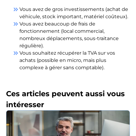
keyboard_double_arrow_right
Vous avez de gros investissements (achat de
véhicule, stock important, matériel coûteux).
keyboard_double_arrow_right
Vous avez beaucoup de frais de
fonctionnement (local commercial,
nombreux déplacements, sous-traitance
régulière).
keyboard_double_arrow_right
Vous souhaitez récupérer la TVA sur vos
achats (possible en micro, mais plus
complexe à gérer sans comptable).
Ces articles peuvent aussi vous
intéresser