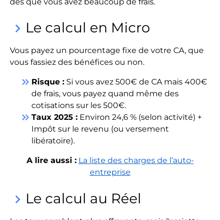
dès que vous avez beaucoup de frais.
Le calcul en Micro
keyboard_arrow_right
Vous payez un pourcentage fixe de votre CA, que
vous fassiez des bénéfices ou non.
keyboard_double_arrow_right
Risque :
Si vous avez 500€ de CA mais 400€
de frais, vous payez quand même des
cotisations sur les 500€.
keyboard_double_arrow_right
Taux 2025 :
Environ 24,6 % (selon activité) +
Impôt sur le revenu (ou versement
libératoire).
A lire aussi :
La liste des charges de l’auto-
entreprise
Le calcul au Réel
keyboard_arrow_right