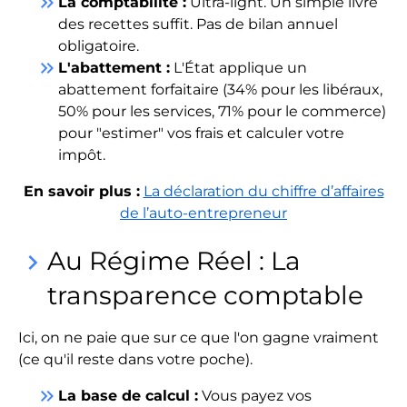
keyboard_double_arrow_right
La comptabilité :
Ultra-light. Un simple livre
des recettes suffit. Pas de bilan annuel
obligatoire.
keyboard_double_arrow_right
L'abattement :
L'État applique un
abattement forfaitaire (34% pour les libéraux,
50% pour les services, 71% pour le commerce)
pour "estimer" vos frais et calculer votre
impôt.
En savoir plus :
La déclaration du chiffre d’affaires
de l’auto-entrepreneur
Au Régime Réel : La
keyboard_arrow_right
transparence comptable
Ici, on ne paie que sur ce que l'on gagne vraiment
(ce qu'il reste dans votre poche).
keyboard_double_arrow_right
La base de calcul :
Vous payez vos