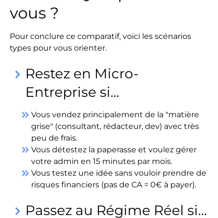
vous ?
Pour conclure ce comparatif, voici les scénarios
types pour vous orienter.
Restez en Micro-
keyboard_arrow_right
Entreprise si...
keyboard_double_arrow_right
Vous vendez principalement de la "matière
grise" (consultant, rédacteur, dev) avec très
peu de frais.
keyboard_double_arrow_right
Vous détestez la paperasse et voulez gérer
votre admin en 15 minutes par mois.
keyboard_double_arrow_right
Vous testez une idée sans vouloir prendre de
risques financiers (pas de CA = 0€ à payer).
Passez au Régime Réel si...
keyboard_arrow_right