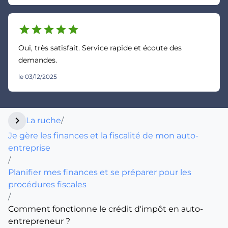
star
star
star
star
star
Oui, très satisfait. Service rapide et écoute des
demandes.
le 03/12/2025
chevron_right
La ruche
/
Je gère les finances et la fiscalité de mon auto-
entreprise
/
Planifier mes finances et se préparer pour les
procédures fiscales
/
Comment fonctionne le crédit d'impôt en auto-
entrepreneur ?