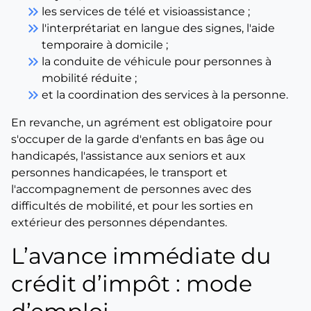
keyboard_double_arrow_right
les services de télé et visioassistance ;
keyboard_double_arrow_right
l'interprétariat en langue des signes, l'aide
temporaire à domicile ;
keyboard_double_arrow_right
la conduite de véhicule pour personnes à
mobilité réduite ;
keyboard_double_arrow_right
et la coordination des services à la personne.
En revanche, un agrément est obligatoire pour
s'occuper de la garde d'enfants en bas âge ou
handicapés, l'assistance aux seniors et aux
personnes handicapées, le transport et
l'accompagnement de personnes avec des
difficultés de mobilité, et pour les sorties en
extérieur des personnes dépendantes.
L’avance immédiate du
crédit d’impôt : mode