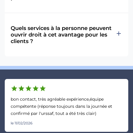
Quels services à la personne peuvent
add
ouvrir droit à cet avantage pour les
clients ?
star
star
star
star
star
bon contact, très agréable expérience,équipe
compétente (réponse toujours dans la journée et
confirmé par l'urssaf, tout a été très clair)
le 11/02/2026