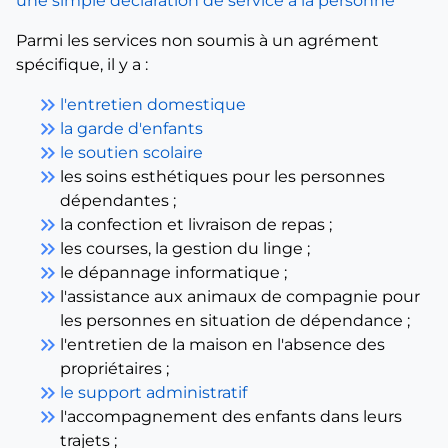
une simple déclaration de service à la personne
Parmi les services non soumis à un agrément
spécifique, il y a :
keyboard_double_arrow_right
l'entretien domestique
keyboard_double_arrow_right
la garde d'enfants
keyboard_double_arrow_right
le soutien scolaire
keyboard_double_arrow_right
les soins esthétiques pour les personnes
dépendantes ;
keyboard_double_arrow_right
la confection et livraison de repas ;
keyboard_double_arrow_right
les courses, la gestion du linge ;
keyboard_double_arrow_right
le dépannage informatique ;
keyboard_double_arrow_right
l'assistance aux animaux de compagnie pour
les personnes en situation de dépendance ;
keyboard_double_arrow_right
l'entretien de la maison en l'absence des
propriétaires ;
keyboard_double_arrow_right
le support administratif
keyboard_double_arrow_right
l'accompagnement des enfants dans leurs
trajets ;