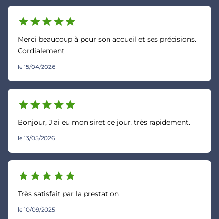
star
star
star
star
star
Merci beaucoup à pour son accueil et ses précisions.
Cordialement
le 15/04/2026
star
star
star
star
star
Bonjour, J'ai eu mon siret ce jour, très rapidement.
le 13/05/2026
star
star
star
star
star
Très satisfait par la prestation
le 10/09/2025