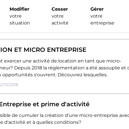
me est-il nécessaire pour devenir micro entrepreneur ? 
Modifier
Cesser
Gérer
 toujours le cas même s'il vaut mieux posséder des
votre
votre
votre
ces reconnues. Plus d'informations dans cet article.
situation
activité
entreprise
08/10/2018
ION ET MICRO ENTREPRISE
entrepreneur & Micro-en
exercer une activité de location en tant que micro-
égorie "Informations uti
neur? Depuis 2018 la réglementation a été assouplie et 
 opportunités s'ouvrent. Découvrez lesquelles.
02/10/2018
Entreprise et prime d'activité
ssible de cumuler la création d'une micro-entreprise ave
 d'activité et à quelles conditions?