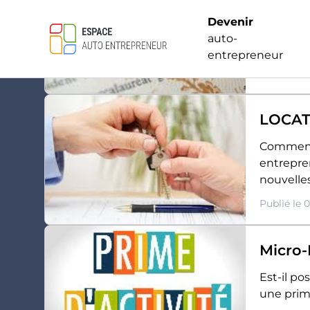
Un diplô
Devenir
n'est pas
auto-
compéten
entrepreneur
Publié le 
LOCAT
Actualités auto-
Comment 
Cat
entrepre
nouvelles
Publié le 
Micro-
Est-il po
une prime