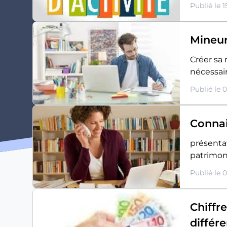
Publié le 
Mineur
Créer sa
nécessai
Publié le 
Connai
présentat
patrimon
Publié le 
Chiffre
différ