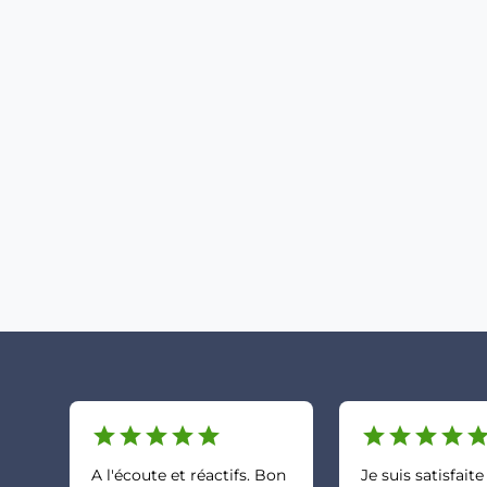
star
star
star
star
star
star
star
star
star
sta
A l'écoute et réactifs. Bon
Je suis satisfaite