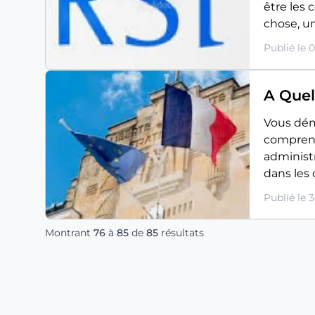
être les
chose, un
Publié le 
A Quel
Vous dém
comprend
administr
dans les 
Publié le 
Montrant
76
à
85
de
85
résultats