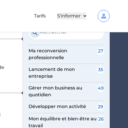
Ce
person
Tarifs
S'informer
search
treprise - Page 6
Ma reconversion
27
professionnelle
les"
de
Lancement de mon
35
entreprise
Gérer mon business au
49
quotidien
Développer mon activité
29
c
Mon équilibre et bien-être au
26
travail