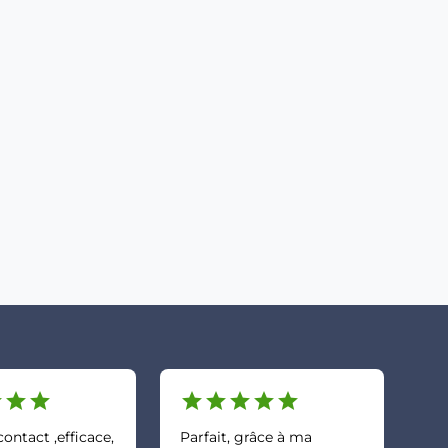
r
star
star
star
star
star
star
star
ontact ,efficace,
Parfait, grâce à ma