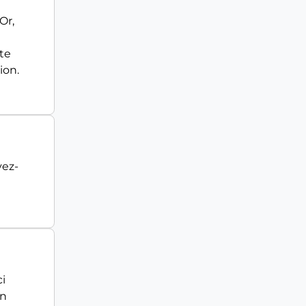
Or,
te
ion.
vez-
i
en