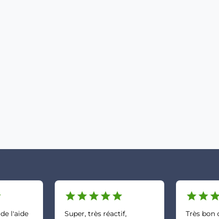
r
star
star
star
star
star
star
star
sta
 de l'aide
Super, très réactif,
Très bon c