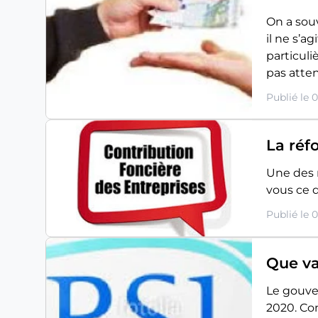
On a souv
il ne s’a
particuli
pas atten
Publié le 
La réf
Une des 
vous ce do
Publié le 
Que va
Le gouve
2020. Con