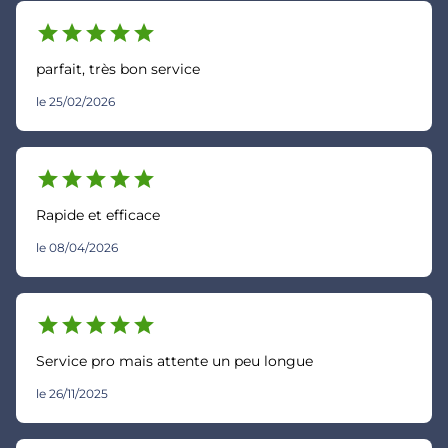
star
star
star
star
star
parfait, très bon service
le 25/02/2026
star
star
star
star
star
Rapide et efficace
le 08/04/2026
star
star
star
star
star
Service pro mais attente un peu longue
le 26/11/2025