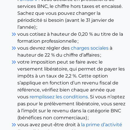
services BNC, le chiffre hors taxes et encaissé.
Sachez que vous pouvez changer la
périodicité si besoin (avant le 31 janvier de
l’année) ;
keyboard_double_arrow_right
vous cotisez à hauteur de 0,20 % au titre de la
formation professionnelle ;
keyboard_double_arrow_right
vous devrez régler des
charges sociales
à
hauteur de 22 % du chiffre d’affaires ;
keyboard_double_arrow_right
votre imposition peut se faire avec le
versement libératoire, qui permet de payer les
impôts à un taux de 2,2 %. Cette option
s’applique en fonction d’un revenu fiscal de
référence, vérifiez bien chaque année que
vous
remplissez les conditions
. Si vous n’optez
pas pour le prélèvement libératoire, vous serez
à l’impôt sur le revenu dans la catégorie BNC
(bénéfices non commerciaux) ;
keyboard_double_arrow_right
vous avez peut-être droit à
la prime d’activité