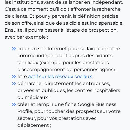
les institutions, avant de se lancer en indépendant.
C’est à ce moment qu’il doit affronter la recherche
de clients. Et pour y parvenir, la définition précise
de son offre, ainsi que de sa cible est indispensable.
Ensuite, il pourra passer à l’étape de prospection,
avec par exemple :
keyboard_double_arrow_right
créer un site Internet pour se faire connaître
comme indépendant auprès des aidants
familiaux (exemple pour les prestations
d’accompagnement de personnes âgées) ;
keyboard_double_arrow_right
être
actif sur les réseaux sociaux
;
keyboard_double_arrow_right
démarcher directement les entreprises,
privées et publiques, les centres hospitaliers
ou médicaux ;
keyboard_double_arrow_right
créer et remplir une fiche Google Business
Profile, pour toucher des prospects sur votre
secteur, pour vos prestations avec
déplacement ;