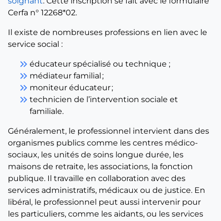
soignant
. Cette inscription se fait avec le formulaire
Cerfa n° 12268*02.
Il existe de nombreuses professions en lien avec le
service social :
keyboard_double_arrow_right
éducateur spécialisé ou technique ;
keyboard_double_arrow_right
médiateur familial ;
keyboard_double_arrow_right
moniteur éducateur ;
keyboard_double_arrow_right
technicien de l’intervention sociale et
familiale.
Généralement, le professionnel intervient dans des
organismes publics comme les centres médico-
sociaux, les unités de soins longue durée, les
maisons de retraite, les associations, la fonction
publique. Il travaille en collaboration avec des
services administratifs, médicaux ou de justice. En
libéral, le professionnel peut aussi intervenir pour
les particuliers, comme les aidants, ou les services