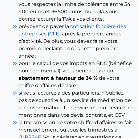
vous respectez la limite de tolérance entre 34
400 euros et 36 500 euros. Au-delà, vous
devrez facturer la TVA à vos clients ;
keyboard_double_arrow_right
prévoyez de payer la
cotisation foncière des
entreprises (CFE)
après la première année
d’activité. De plus, vous devez faire votre
première déclaration dès cette première
année ;
keyboard_double_arrow_right
pour le calcul de vos impôts en BNC (bénéfice
non commercial), vous bénéficiez d’un
abattement à hauteur de 34 %
de votre
chiffre d’affaires déclaré ;
keyboard_double_arrow_right
si vous facturez à des particuliers, n’oubliez
pas de souscrire à un service de médiation de
la consommation. Le service retenu devra être
mentionné dans vos devis, contrats, et CGV ;
keyboard_double_arrow_right
la transmission de votre chiffre d’affaires se fait
mensuellement ou tous les trimestres à
l’
URSSAF
. Vous déclarez en prestations de