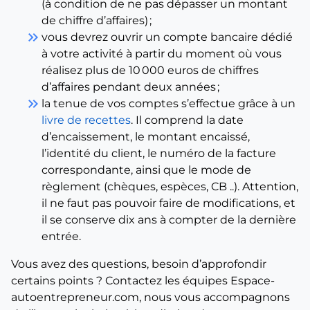
(à condition de ne pas dépasser un montant
de chiffre d’affaires) ;
keyboard_double_arrow_right
vous devrez ouvrir un compte bancaire dédié
à votre activité à partir du moment où vous
réalisez plus de 10 000 euros de chiffres
d’affaires pendant deux années ;
keyboard_double_arrow_right
la tenue de vos comptes s’effectue grâce à un
livre de recettes
. Il comprend la date
d’encaissement, le montant encaissé,
l’identité du client, le numéro de la facture
correspondante, ainsi que le mode de
règlement (chèques, espèces, CB ..). Attention,
il ne faut pas pouvoir faire de modifications, et
il se conserve dix ans à compter de la dernière
entrée.
Vous avez des questions, besoin d’approfondir
certains points ? Contactez les équipes Espace-
autoentrepreneur.com, nous vous accompagnons