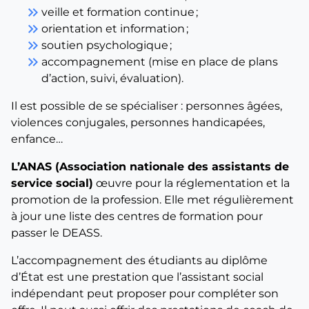
keyboard_double_arrow_right
veille et formation continue ;
keyboard_double_arrow_right
orientation et information ;
keyboard_double_arrow_right
soutien psychologique ;
keyboard_double_arrow_right
accompagnement (mise en place de plans
d’action, suivi, évaluation).
Il est possible de se spécialiser : personnes âgées,
violences conjugales, personnes handicapées,
enfance…
L’ANAS (Association nationale des assistants de
service social)
œuvre pour la réglementation et la
promotion de la profession. Elle met régulièrement
à jour une liste des centres de formation pour
passer le DEASS.
L’accompagnement des étudiants au diplôme
d’État est une prestation que l’assistant social
indépendant peut proposer pour compléter son