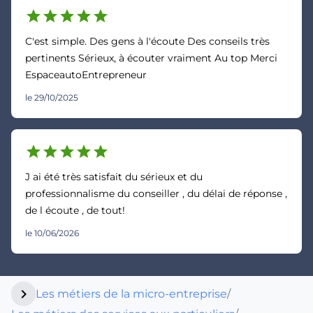
star
star
star
star
star
C'est simple. Des gens à l'écoute Des conseils très
pertinents Sérieux, à écouter vraiment Au top Merci
EspaceautoEntrepreneur
le 29/10/2025
star
star
star
star
star
J ai été très satisfait du sérieux et du
professionnalisme du conseiller , du délai de réponse ,
de l écoute , de tout!
le 10/06/2026
chevron_right
Les métiers de la micro-entreprise
/