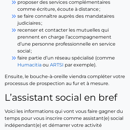
keyboard_double_arrow_right
proposer des services complémentaires
comme écriture, écoute à distance ;
keyboard_double_arrow_right
se faire connaître auprès des mandataires
judiciaires ;
keyboard_double_arrow_right
recenser et contacter les mutuelles qui
prennent en charge l’accompagnement
d’une personne professionnelle en service
social ;
keyboard_double_arrow_right
faire partie d’un réseau spécialisé (comme
Humacitia
ou
ARTSI
par exemple).
Ensuite, le bouche-à-oreille viendra compléter votre
processus de prospection au fur et à mesure.
L’assistant social en bref
Voici les informations qui vont vous faire gagner du
temps pour vous inscrire comme assistant(e) social
indépendant(e) et démarrer votre activité