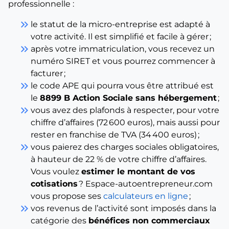
professionnelle :
keyboard_double_arrow_right
le statut de la micro-entreprise est adapté à
votre activité. Il est simplifié et facile à gérer ;
keyboard_double_arrow_right
après votre immatriculation, vous recevez un
numéro SIRET et vous pourrez commencer à
facturer ;
keyboard_double_arrow_right
le code APE qui pourra vous être attribué est
le
8899 B Action Sociale sans hébergement
;
keyboard_double_arrow_right
vous avez des plafonds à respecter, pour votre
chiffre d’affaires (72 600 euros), mais aussi pour
rester en franchise de TVA (34 400 euros) ;
keyboard_double_arrow_right
vous paierez des charges sociales obligatoires,
à hauteur de 22 % de votre chiffre d’affaires.
Vous voulez
estimer le montant de vos
cotisations
? Espace-autoentrepreneur.com
vous propose ses
calculateurs en ligne
;
keyboard_double_arrow_right
vos revenus de l’activité sont imposés dans la
catégorie des
bénéfices non commerciaux