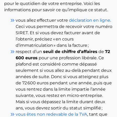
pour le quotidien de votre entreprise. Voici les
informations pour savoir ce qu’implique ce statut.
keyboard_double_arrow_right
vous allez effectuer votre
déclaration en ligne
.
Ceci vous permettra de recevoir votre numéro
SIRET. Et si vous devez facturer avant de
l’obtenir, précisez « en cours
d’immatriculation » dans la facture ;
keyboard_double_arrow_right
respect d’un
seuil de chiffre d’affaires
de
72
600 euros
pour une profession libérale. Ce
plafond est considéré comme dépassé
seulement si vous allez au-delà pendant deux
années de suite. Donc si vous atteignez plus
de 72 600 euros pendant une année, puis que
vous rentrez dans la limite impartie l’année
suivante, vous restez en micro-entreprise.
Mais si vous dépassez la limite durant deux
ans, vous devrez sortir du statut simplifié ;
keyboard_double_arrow_right
vous êtes non redevable de la TVA
, tant que