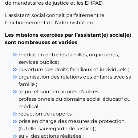
de mandataires de justice et les EHPAD.
L’assistant social connaît parfaitement le
fonctionnement de l’administration.
Les missions exercées par l’assistant(e) social(e)
sont nombreuses et variées
:
keyboard_double_arrow_right
médiation entre les familles, organismes,
services publics ;
keyboard_double_arrow_right
ouverture des droits familiaux et individuels ;
keyboard_double_arrow_right
organisation des relations des enfants avec sa
famille ;
keyboard_double_arrow_right
appui et soutien auprès d’autres
professionnels du domaine social, éducatif ou
médical ;
keyboard_double_arrow_right
rédaction de rapports ;
keyboard_double_arrow_right
prise en charge des mesures de protection
(tutelle, sauvegarde de justice) ;
keyboard_double_arrow_right
suivi des actions réalisées ;