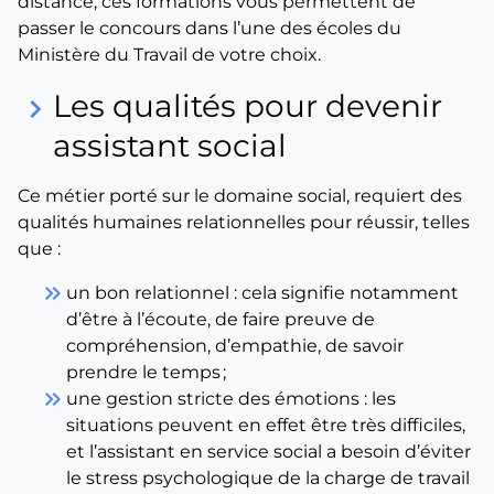
distance, ces formations vous permettent de
passer le concours dans l’une des écoles du
Ministère du Travail de votre choix.
Les qualités pour devenir
keyboard_arrow_right
assistant social
Ce métier porté sur le domaine social, requiert des
qualités humaines relationnelles pour réussir, telles
que :
keyboard_double_arrow_right
un bon relationnel : cela signifie notamment
d’être à l’écoute, de faire preuve de
compréhension, d’empathie, de savoir
prendre le temps ;
keyboard_double_arrow_right
une gestion stricte des émotions : les
situations peuvent en effet être très difficiles,
et l’assistant en service social a besoin d’éviter
le stress psychologique de la charge de travail