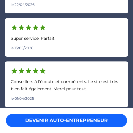
le 22/04/2026
star
star
star
star
star
Super service. Parfait
le 13/05/2026
star
star
star
star
star
Conseillers à l'écoute et compétents. Le site est très
bien fait également. Merci pour tout.
le 01/04/2026
DEVENIR AUTO-ENTREPRENEUR
chevron_right
La ruche
/
Je développe et fais grandir mon auto-entreprise
/