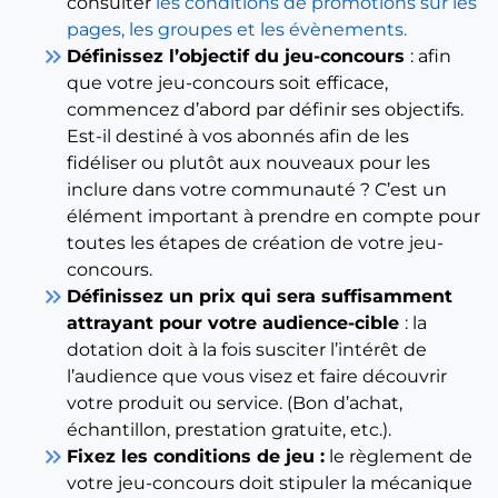
consulter
les conditions de promotions sur les
pages, les groupes et les évènements.
keyboard_double_arrow_right
Définissez l’objectif du jeu-concours
: afin
que votre jeu-concours soit efficace,
commencez d’abord par définir ses objectifs.
Est-il destiné à vos abonnés afin de les
fidéliser ou plutôt aux nouveaux pour les
inclure dans votre communauté ? C’est un
élément important à prendre en compte pour
toutes les étapes de création de votre jeu-
concours.
keyboard_double_arrow_right
Définissez un prix qui sera suffisamment
attrayant pour votre audience-cible
: la
dotation doit à la fois susciter l’intérêt de
l’audience que vous visez et faire découvrir
votre produit ou service. (Bon d’achat,
échantillon, prestation gratuite, etc.).
keyboard_double_arrow_right
Fixez les conditions de jeu :
le règlement de
votre jeu-concours doit stipuler la mécanique