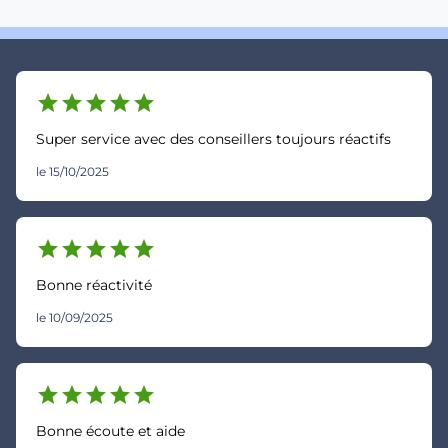
star
star
star
star
star
Super service avec des conseillers toujours réactifs
le 15/10/2025
star
star
star
star
star
Bonne réactivité
le 10/09/2025
star
star
star
star
star
Bonne écoute et aide