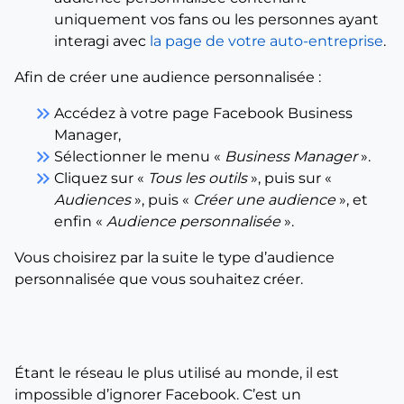
uniquement vos fans ou les personnes ayant
interagi avec
la page de votre auto-entreprise
.
Afin de créer une audience personnalisée :
keyboard_double_arrow_right
Accédez à votre page Facebook Business
Manager,
keyboard_double_arrow_right
Sélectionner le menu «
Business Manager
».
keyboard_double_arrow_right
Cliquez sur «
Tous les outils
», puis sur «
Audiences
», puis «
Créer une audience
», et
enfin «
Audience personnalisée
».
Vous choisirez par la suite le type d’audience
personnalisée que vous souhaitez créer.
Étant le réseau le plus utilisé au monde, il est
impossible d’ignorer Facebook. C’est un