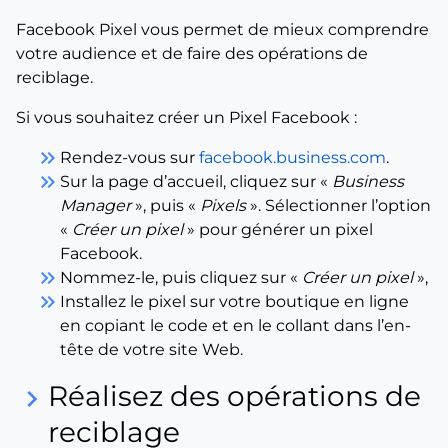
Facebook Pixel vous permet de mieux comprendre
votre audience et de faire des opérations de
reciblage.
Si vous souhaitez créer un Pixel Facebook :
keyboard_double_arrow_right
Rendez-vous sur
facebook.business.com
.
keyboard_double_arrow_right
Sur la page d’accueil, cliquez sur «
Business
Manager
», puis «
Pixels
». Sélectionner l’option
«
Créer un pixel
» pour générer un pixel
Facebook.
keyboard_double_arrow_right
Nommez-le, puis cliquez sur «
Créer un pixel
»,
keyboard_double_arrow_right
Installez le pixel sur votre boutique en ligne
en copiant le code et en le collant dans l’en-
tête de votre site Web.
Réalisez des opérations de
keyboard_arrow_right
reciblage