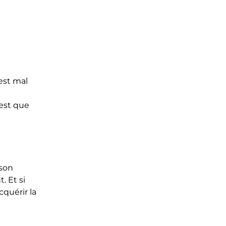
est mal
’est que
 son
. Et si
cquérir la