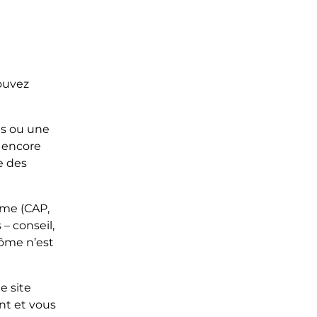
pouvez
s ou une
 encore
e des
ôme (CAP,
 – conseil,
lôme n’est
e site
t et vous