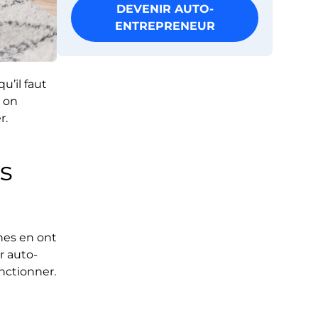
DEVENIR AUTO-
ENTREPRENEUR
u’il faut
: on
r.
s
nes en ont
r auto-
nctionner.