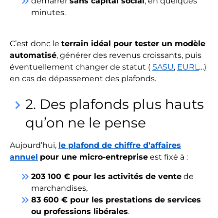
keyboard_double_arrow_right
démarrer
sans capital social
, en quelques
minutes.
C’est donc le
terrain idéal pour tester un modèle
automatisé
, générer des revenus croissants, puis
éventuellement changer de statut (
SASU
,
EURL
…)
en cas de dépassement des plafonds.
2. Des plafonds plus hauts
keyboard_arrow_right
qu’on ne le pense
Aujourd’hui,
le plafond de chiffre d’affaires
annuel
pour une micro-entreprise
est fixé à :
keyboard_double_arrow_right
203 100 € pour les activités de vente
de
marchandises,
keyboard_double_arrow_right
83 600 € pour les prestations de services
ou professions libérales
.