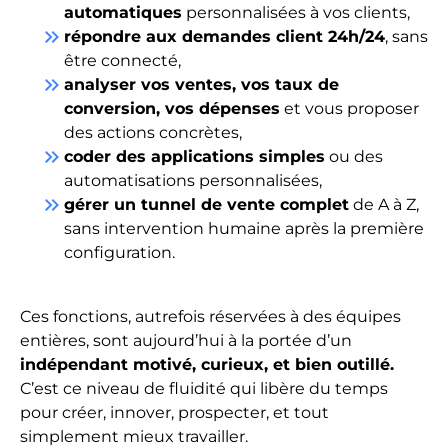
automatiques
personnalisées à vos clients,
keyboard_double_arrow_right
répondre aux demandes client 24h/24
, sans
être connecté,
keyboard_double_arrow_right
analyser vos ventes, vos taux de
conversion, vos dépenses
et vous proposer
des actions concrètes,
keyboard_double_arrow_right
coder des applications simples
ou des
automatisations personnalisées,
keyboard_double_arrow_right
gérer un tunnel de vente complet
de A à Z,
sans intervention humaine après la première
configuration.
Ces fonctions, autrefois réservées à des équipes
entières, sont aujourd’hui à la portée d’un
indépendant motivé, curieux, et bien outillé.
C’est ce niveau de fluidité qui libère du temps
pour créer, innover, prospecter, et tout
simplement mieux travailler.