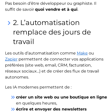
Pas besoin d’être développeur ou graphiste. Il
suffit de savoir
quoi vendre et à qui
.
2. L’automatisation
keyboard_arrow_right
remplace des jours de
travail
Les outils d’automatisation comme
Make
ou
Zapier
permettent de connecter vos applications
préférées (site web, email, CRM, facturation,
réseaux sociaux…) et de créer des flux de travail
autonomes.
Les IA modernes permettent de :
keyboard_double_arrow_right
créer un site web ou une boutique en ligne
en quelques heures,
keyboard_double_arrow_right
écrire et envoyer des newsletters