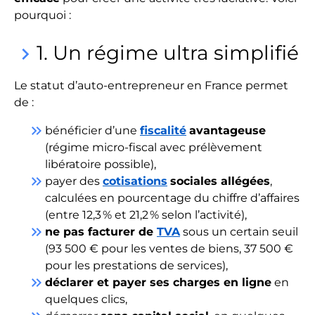
pourquoi :
1. Un régime ultra simplifié
keyboard_arrow_right
Le statut d’auto-entrepreneur en France permet
de :
keyboard_double_arrow_right
bénéficier d’une
fiscalité
avantageuse
(régime micro-fiscal avec prélèvement
libératoire possible),
keyboard_double_arrow_right
payer des
cotisations
sociales allégées
,
calculées en pourcentage du chiffre d’affaires
(entre 12,3 % et 21,2 % selon l’activité),
keyboard_double_arrow_right
ne pas facturer de
TVA
sous un certain seuil
(93 500 € pour les ventes de biens, 37 500 €
pour les prestations de services),
keyboard_double_arrow_right
déclarer et payer ses charges en ligne
en
quelques clics,