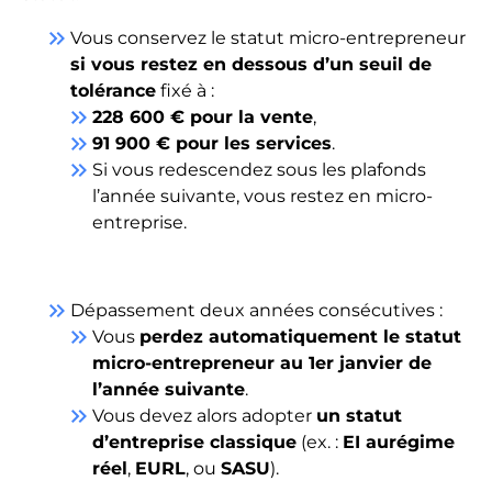
keyboard_double_arrow_right
Vous conservez le statut micro-entrepreneur
si vous restez en dessous d’un seuil de
tolérance
fixé à :
keyboard_double_arrow_right
228 600 € pour la vente
,
keyboard_double_arrow_right
91 900 € pour les services
.
keyboard_double_arrow_right
Si vous redescendez sous les plafonds
l’année suivante, vous restez en micro-
entreprise.
keyboard_double_arrow_right
Dépassement deux années consécutives :
keyboard_double_arrow_right
Vous
perdez automatiquement le statut
micro-entrepreneur au 1er janvier de
l’année suivante
.
keyboard_double_arrow_right
Vous devez alors adopter
un statut
d’entreprise classique
(ex. :
EI aurégime
réel
,
EURL
, ou
SASU
).