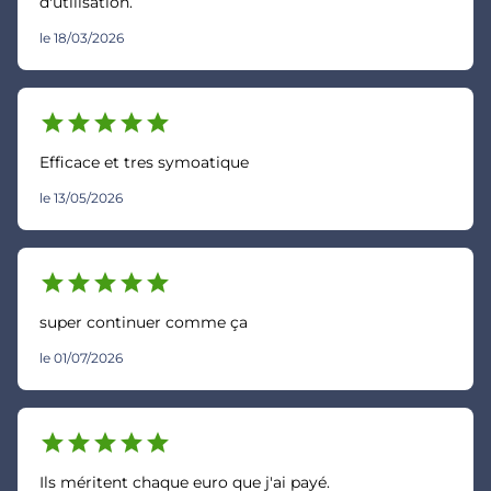
d'utilisation.
le 18/03/2026
star
star
star
star
star
Efficace et tres symoatique
le 13/05/2026
star
star
star
star
star
super continuer comme ça
le 01/07/2026
star
star
star
star
star
Ils méritent chaque euro que j'ai payé.