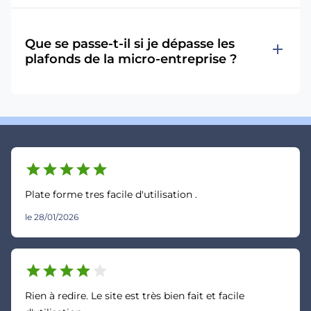
Que se passe-t-il si je dépasse les
add
plafonds de la micro-entreprise ?
star
star
star
star
star
Plate forme tres facile d'utilisation .
le 28/01/2026
star
star
star
star
star
Rien à redire. Le site est très bien fait et facile