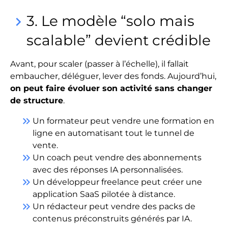
3. Le modèle “solo mais
keyboard_arrow_right
scalable” devient crédible
Avant, pour scaler (passer à l’échelle), il fallait
embaucher, déléguer, lever des fonds. Aujourd’hui,
on peut faire évoluer son activité sans changer
de structure
.
keyboard_double_arrow_right
Un formateur peut vendre une formation en
ligne en automatisant tout le tunnel de
vente.
keyboard_double_arrow_right
Un coach peut vendre des abonnements
avec des réponses IA personnalisées.
keyboard_double_arrow_right
Un développeur freelance peut créer une
application SaaS pilotée à distance.
keyboard_double_arrow_right
Un rédacteur peut vendre des packs de
contenus préconstruits générés par IA.