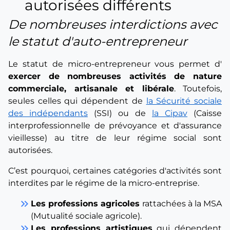
autorisées différents
De nombreuses interdictions avec
le statut d'auto-entrepreneur
Le statut de micro-entrepreneur vous permet d'
exercer de nombreuses activités de nature
commerciale, artisanale et libérale
. Toutefois,
seules celles qui dépendent de
la Sécurité sociale
des indépendants
(SSI) ou de
la Cipav
(Caisse
interprofessionnelle de prévoyance et d'assurance
vieillesse) au titre de leur régime social sont
autorisées.
C’est pourquoi, certaines catégories d'activités sont
interdites par le régime de la micro-entreprise.
keyboard_double_arrow_right
Les professions agricoles
rattachées à la MSA
(Mutualité sociale agricole).
keyboard_double_arrow_right
Les professions artistiques
qui dépendent