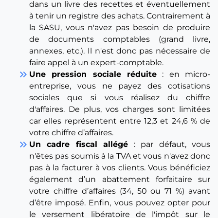
dans un livre des recettes et éventuellement
à tenir un registre des achats. Contrairement à
la SASU, vous n'avez pas besoin de produire
de documents comptables (grand livre,
annexes, etc.). Il n'est donc pas nécessaire de
faire appel à un expert-comptable.
keyboard_double_arrow_right
Une pression sociale réduite
: en micro-
entreprise, vous ne payez des cotisations
sociales que si vous réalisez du chiffre
d'affaires. De plus, vos charges sont limitées
car elles représentent entre 12,3 et 24,6 % de
votre chiffre d’affaires.
keyboard_double_arrow_right
Un cadre fiscal allégé
: par défaut, vous
n'êtes pas soumis à la TVA et vous n'avez donc
pas à la facturer à vos clients. Vous bénéficiez
également d’un abattement forfaitaire sur
votre chiffre d’affaires (34, 50 ou 71 %) avant
d’être imposé. Enfin, vous pouvez opter pour
le versement libératoire de l'impôt sur le