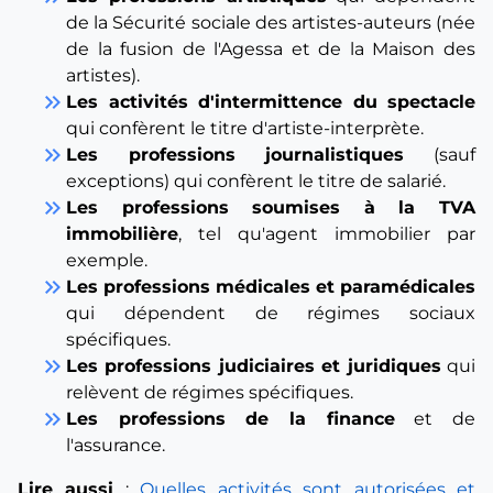
de la Sécurité sociale des artistes-auteurs (née
de la fusion de l'Agessa et de la Maison des
artistes).
keyboard_double_arrow_right
Les activités d'intermittence du spectacle
qui confèrent le titre d'artiste-interprète.
keyboard_double_arrow_right
Les professions journalistiques
(sauf
exceptions) qui confèrent le titre de salarié.
keyboard_double_arrow_right
Les professions soumises à la TVA
immobilière
, tel qu'agent immobilier par
exemple.
keyboard_double_arrow_right
Les professions médicales et paramédicales
qui dépendent de régimes sociaux
spécifiques.
keyboard_double_arrow_right
Les professions judiciaires et juridiques
qui
relèvent de régimes spécifiques.
keyboard_double_arrow_right
Les professions de la finance
et de
l'assurance.
Lire aussi
:
Quelles activités sont autorisées et