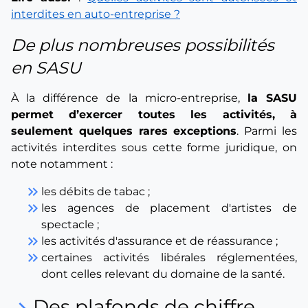
interdites en auto-entreprise ?
De plus nombreuses possibilités
en SASU
À la différence de la micro-entreprise,
la SASU
permet d’exercer toutes les activités, à
seulement quelques rares exceptions
. Parmi les
activités interdites sous cette forme juridique, on
note notamment :
keyboard_double_arrow_right
les débits de tabac ;
keyboard_double_arrow_right
les agences de placement d'artistes de
spectacle ;
keyboard_double_arrow_right
les activités d'assurance et de réassurance ;
keyboard_double_arrow_right
certaines activités libérales réglementées,
dont celles relevant du domaine de la santé.
Des plafonds de chiffre