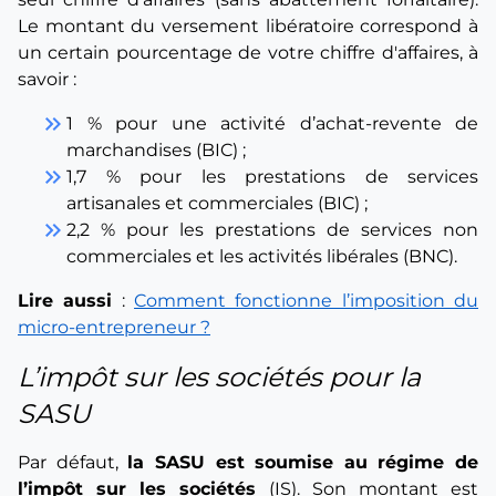
Le montant du versement libératoire correspond à
un certain pourcentage de votre chiffre d'affaires, à
savoir :
keyboard_double_arrow_right
1 % pour une activité d’achat-revente de
marchandises (BIC) ;
keyboard_double_arrow_right
1,7 % pour les prestations de services
artisanales et commerciales (BIC) ;
keyboard_double_arrow_right
2,2 % pour les prestations de services non
commerciales et les activités libérales (BNC).
Lire aussi
:
Comment fonctionne l’imposition du
micro-entrepreneur ?
L’impôt sur les sociétés pour la
SASU
Par défaut,
la SASU est soumise au régime de
l’impôt sur les sociétés
(IS). Son montant est