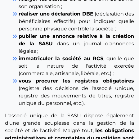
son organisation ;
keyboard_double_arrow_right
réaliser une déclaration DBE
(déclaration des
bénéficiaires effectifs) pour indiquer quelle
personne physique contrôle la société ;
keyboard_double_arrow_right
publier une annonce relative à la création
de la SASU
dans un journal d'annonces
légales ;
keyboard_double_arrow_right
immatriculer la société au RCS
, quelle que
soit la nature de l'activité exercée
(commerciale, artisanale, libérale, etc.) ;
keyboard_double_arrow_right
vous procurer les registres obligatoires
(registre des décisions de l'associé unique,
registre des mouvements de titres, registre
unique du personnel, etc.).
L'associé unique de la SASU dispose également
d'une grande souplesse dans la gestion de la
société et de l'activité. Malgré tout,
les obligations
administratives et comptables du quotidien sont