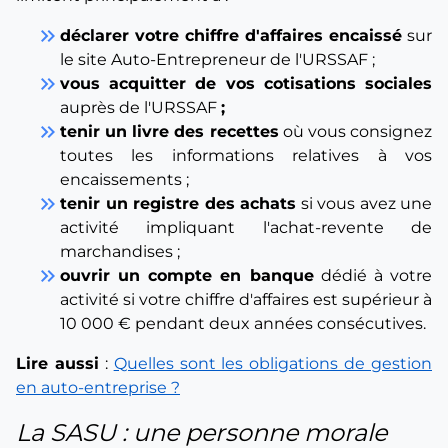
keyboard_double_arrow_right
déclarer votre chiffre d'affaires encaissé
sur
le site Auto-Entrepreneur de l'URSSAF ;
keyboard_double_arrow_right
vous acquitter de vos cotisations sociales
auprès de l'URSSAF
;
keyboard_double_arrow_right
tenir un livre des recettes
où vous consignez
toutes les informations relatives à vos
encaissements ;
keyboard_double_arrow_right
tenir un registre des achats
si vous avez une
activité impliquant l'achat-revente de
marchandises ;
keyboard_double_arrow_right
ouvrir un compte en banque
dédié à votre
activité si votre chiffre d'affaires est supérieur à
10 000 € pendant deux années consécutives.
Lire aussi
:
Quelles sont les obligations de gestion
en auto-entreprise ?
La SASU : une personne morale