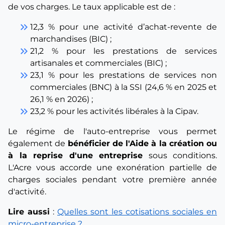
de vos charges. Le taux applicable est de :
keyboard_double_arrow_right
12,3 % pour une activité d’achat-revente de
marchandises (BIC) ;
keyboard_double_arrow_right
21,2 % pour les prestations de services
artisanales et commerciales (BIC) ;
keyboard_double_arrow_right
23,1 % pour les prestations de services non
commerciales (BNC) à la SSI (24,6 % en 2025 et
26,1 % en 2026) ;
keyboard_double_arrow_right
23,2 % pour les activités libérales à la Cipav.
Le régime de l'auto-entreprise vous permet
également de
bénéficier de l'Aide à la création ou
à la reprise d'une entreprise
sous conditions.
L'Acre vous accorde une exonération partielle de
charges sociales pendant votre première année
d'activité.
Lire aussi
:
Quelles sont les cotisations sociales en
micro-entreprise ?