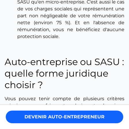
SASU qu'en micro-entreprise. C'est aussi le cas
de vos charges sociales qui représentent une
part non négligeable de votre rémunération
nette (environ 75 %). Et en l'absence de
rémunération, vous ne bénéficiez d'aucune
protection sociale.
Auto-entreprise ou SASU :
quelle forme juridique
choisir ?
Vous pouvez tenir compte de plusieurs critères
principaux pour faire votre choix entre la micro-
entreprise et la SASU.
DEVENIR AUTO-ENTREPRENEUR
keyboard_double_arrow_right
Votre projet entrepreneurial
: le statut