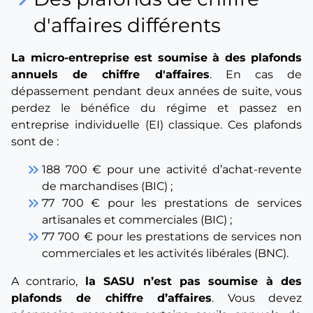
keyboard_arrow_right
d'affaires différents
La micro-entreprise est soumise à des plafonds
annuels de chiffre d'affaires
. En cas de
dépassement pendant deux années de suite, vous
perdez le bénéfice du régime et passez en
entreprise individuelle (EI) classique. Ces plafonds
sont de :
keyboard_double_arrow_right
188 700 € pour une activité d’achat-revente
de marchandises (BIC) ;
keyboard_double_arrow_right
77 700 € pour les prestations de services
artisanales et commerciales (BIC) ;
keyboard_double_arrow_right
77 700 € pour les prestations de services non
commerciales et les activités libérales (BNC).
A contrario,
la SASU n’est pas soumise à des
plafonds de chiffre d’affaires
. Vous devez