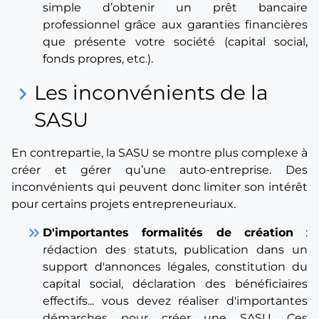
simple d’obtenir un prêt bancaire
professionnel grâce aux garanties financières
que présente votre société (capital social,
fonds propres, etc.).
Les inconvénients de la
keyboard_arrow_right
SASU
En contrepartie, la SASU se montre plus complexe à
créer et gérer qu’une auto-entreprise. Des
inconvénients qui peuvent donc limiter son intérêt
pour certains projets entrepreneuriaux.
keyboard_double_arrow_right
D'importantes formalités de création
:
rédaction des statuts, publication dans un
support d'annonces légales, constitution du
capital social, déclaration des bénéficiaires
effectifs... vous devez réaliser d'importantes
démarches pour créer une SASU. Ces