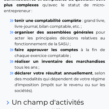
plus complexes
qu'avec le statut de micro-
entrepreneur :
keyboard_double_arrow_right
tenir une comptabilité complète
: grand livre,
livre-journal, bilan comptable, etc. ;
keyboard_double_arrow_right
organiser des assemblées générales
pour
acter les principales décisions relatives au
fonctionnement de la SASU ;
keyboard_double_arrow_right
faire approuver les comptes
à la fin de
chaque exercice comptable ;
keyboard_double_arrow_right
réaliser un inventaire des marchandises
tous les ans ;
keyboard_double_arrow_right
déclarer votre résultat annuellement
, selon
des modalités qui dépendent de votre régime
d'imposition (impôt sur le revenu ou sur les
sociétés).
Un champ d'activités
keyboard_arrow_right