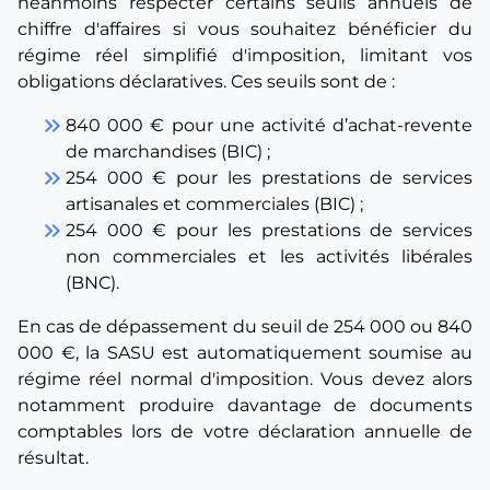
néanmoins respecter certains seuils annuels de
chiffre d'affaires si vous souhaitez bénéficier du
régime réel simplifié d'imposition, limitant vos
obligations déclaratives. Ces seuils sont de :
keyboard_double_arrow_right
840 000 € pour une activité d’achat-revente
de marchandises (BIC) ;
keyboard_double_arrow_right
254 000 € pour les prestations de services
artisanales et commerciales (BIC) ;
keyboard_double_arrow_right
254 000 € pour les prestations de services
non commerciales et les activités libérales
(BNC).
En cas de dépassement du seuil de 254 000 ou 840
000 €, la SASU est automatiquement soumise au
régime réel normal d'imposition. Vous devez alors
notamment produire davantage de documents
comptables lors de votre déclaration annuelle de
résultat.