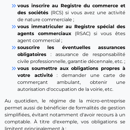
keyboard_double_arrow_right
vous inscrire au Registre du commerce et
des sociétés
(RCS) si vous avez une activité
de nature commerciale ;
keyboard_double_arrow_right
vous immatriculer au Registre spécial des
agents commerciaux
(RSAC) si vous êtes
agent commercial ;
keyboard_double_arrow_right
souscrire les éventuelles assurances
obligatoires
: assurance de responsabilité
civile professionnelle, garantie décennale, etc. ;
keyboard_double_arrow_right
vous soumettre aux obligations propres à
votre activité
: demander une carte de
commerçant ambulant, obtenir une
autorisation d'occupation de la voirie, etc.
Au quotidien, le régime de la micro-entreprise
permet aussi de bénéficier de formalités de gestion
simplifiées, évitant notamment d'avoir recours à un
comptable. À titre d'exemple, vos obligations se
limitent principalement à :