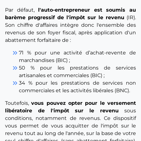
Par défaut,
l'auto-entrepreneur est soumis au
barème progressif de l'impôt sur le revenu
(IR).
Son chiffre d'affaires intègre donc l'ensemble des
revenus de son foyer fiscal, après application d'un
abattement forfaitaire de :
keyboard_double_arrow_right
71 % pour une activité d’achat-revente de
marchandises (BIC) ;
keyboard_double_arrow_right
50 % pour les prestations de services
artisanales et commerciales (BIC) ;
keyboard_double_arrow_right
34 % pour les prestations de services non
commerciales et les activités libérales (BNC).
Toutefois,
vous pouvez opter pour le versement
libératoire de l'impôt sur le revenu
sous
conditions, notamment de revenus. Ce dispositif
vous permet de vous acquitter de l'impôt sur le
revenu tout au long de l'année, sur la base de votre
seul chiffre d'affaires (sans abattement forfaitaire).