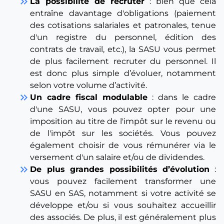
keyboard_double_arrow_right
La possibilité de recruter
: bien que cela
entraîne davantage d'obligations (paiement
des cotisations salariales et patronales, tenue
d'un registre du personnel, édition des
contrats de travail, etc.), la SASU vous permet
de plus facilement recruter du personnel. Il
est donc plus simple d’évoluer, notamment
selon votre volume d’activité.
keyboard_double_arrow_right
Un cadre fiscal modulable
: dans le cadre
d'une SASU, vous pouvez opter pour une
imposition au titre de l'impôt sur le revenu ou
de l'impôt sur les sociétés. Vous pouvez
également choisir de vous rémunérer via le
versement d'un salaire et/ou de dividendes.
keyboard_double_arrow_right
De plus grandes possibilités d’évolution
:
vous pouvez facilement transformer une
SASU en SAS, notamment si votre activité se
développe et/ou si vous souhaitez accueillir
des associés. De plus, il est généralement plus