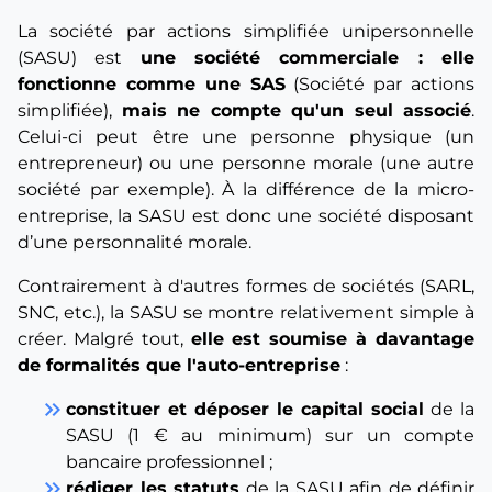
La société par actions simplifiée unipersonnelle
(SASU) est
une société commerciale : elle
fonctionne comme une SAS
(Société par actions
simplifiée),
mais ne compte qu'un seul associé
.
Celui-ci peut être une personne physique (un
entrepreneur) ou une personne morale (une autre
société par exemple). À la différence de la micro-
entreprise, la SASU est donc une société disposant
d’une personnalité morale.
Contrairement à d'autres formes de sociétés (SARL,
SNC, etc.), la SASU se montre relativement simple à
créer. Malgré tout,
elle est soumise à davantage
de formalités que l'auto-entreprise
:
keyboard_double_arrow_right
constituer et déposer le capital social
de la
SASU (1 € au minimum) sur un compte
bancaire professionnel ;
keyboard_double_arrow_right
rédiger les statuts
de la SASU afin de définir