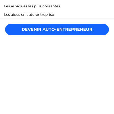
Les arnaques les plus courantes
Les aides en auto-entreprise
Lexique de l’auto-entrepreneur
DEVENIR AUTO-ENTREPRENEUR
Cumul d’activités et auto-entreprise
Vos formalités INPI
Vos démarches
Reconversion et auto-entreprise
Annuaire des entrepreneurs
Calcul des charges de l'auto-entreprise
Déclarer ses impôts en auto-entreprise
Légal
Mentions légales
Politique de confidentialité