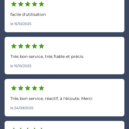
star
star
star
star
star
facile d'utilisation
le 15/10/2025
star
star
star
star
star
Très bon service, très fiable et précis.
le 15/10/2025
star
star
star
star
star
Très bon service, réactif, à l'écoute. Merci
le 24/09/2025