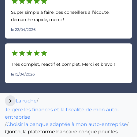
star
star
star
star
star
Super simple à faire, des conseillers à l’écoute,
démarche rapide, merci !
le 22/04/2026
star
star
star
star
star
Très complet, réactif et complet. Merci et bravo !
le 15/04/2026
chevron_right
La ruche
/
Je gère les finances et la fiscalité de mon auto-
entreprise
/
Choisir la banque adaptée à mon auto-entreprise
/
Qonto, la plateforme bancaire conçue pour les