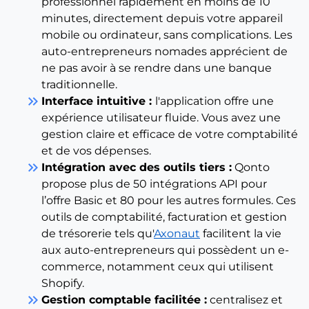
professionnel rapidement en moins de 10
minutes, directement depuis votre appareil
mobile ou ordinateur, sans complications. Les
auto-entrepreneurs nomades apprécient de
ne pas avoir à se rendre dans une banque
traditionnelle.
keyboard_double_arrow_right
Interface intuitive :
l'application offre une
expérience utilisateur fluide. Vous avez une
gestion claire et efficace de votre comptabilité
et de vos dépenses.
keyboard_double_arrow_right
Intégration avec des outils tiers :
Qonto
propose plus de 50 intégrations API pour
l’offre Basic et 80 pour les autres formules. Ces
outils de comptabilité, facturation et gestion
de trésorerie tels qu'
Axonaut
facilitent la vie
aux auto-entrepreneurs qui possèdent un e-
commerce, notamment ceux qui utilisent
Shopify.
keyboard_double_arrow_right
Gestion comptable facilitée :
centralisez et