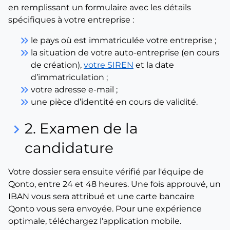
en remplissant un formulaire avec les détails
spécifiques à votre entreprise :
keyboard_double_arrow_right
le pays où est immatriculée votre entreprise ;
keyboard_double_arrow_right
la situation de votre auto-entreprise (en cours
de création),
votre SIREN
et la date
d’immatriculation ;
keyboard_double_arrow_right
votre adresse e-mail ;
keyboard_double_arrow_right
une pièce d’identité en cours de validité.
2. Examen de la
keyboard_arrow_right
candidature
Votre dossier sera ensuite vérifié par l'équipe de
Qonto, entre 24 et 48 heures. Une fois approuvé, un
IBAN vous sera attribué et une carte bancaire
Qonto vous sera envoyée. Pour une expérience
optimale, téléchargez l'application mobile.