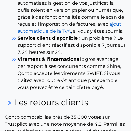
automatisez la gestion de vos justificatifs,
qu'ils soient en version papier ou numérique,
grâce à des fonctionnalités comme le scan de
reçus et l'importation de factures, avec
ajout
automatique de la TVA
, si vous y êtes soumis.
keyboard_double_arrow_right
Service client disponible :
un problème ? Le
support client réactif est disponible 7 jours sur
7, 24 heures sur 24.
keyboard_double_arrow_right
Virement à l’international :
gros avantage
par rapport à ses concurrents comme Shine,
Qonto accepte les virements SWIFT. Si vous
traitez avec l'outre-Atlantique par exemple,
vous pouvez être certain d’être payé.
Les retours clients
keyboard_arrow_right
Qonto comptabilise près de 35 000 votes sur
Trustpilot avec une note moyenne de 4,8. Parmi les