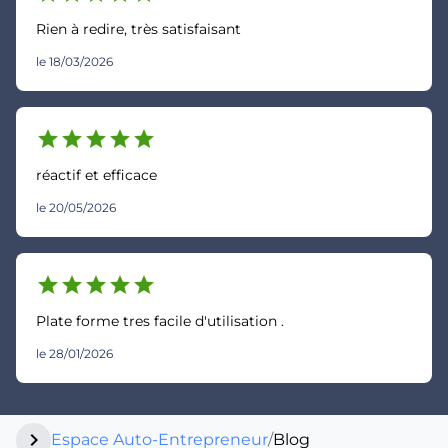
Rien à redire, très satisfaisant
le 18/03/2026
star
star
star
star
star
réactif et efficace
le 20/05/2026
star
star
star
star
star
Plate forme tres facile d'utilisation .
le 28/01/2026
chevron_right
Espace Auto-Entrepreneur
/
Blog