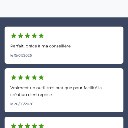
star
star
star
star
star
Parfait, grâce à ma conseillère.
le 15/07/2026
star
star
star
star
star
Vraiment un outil très pratique pour facilité la
création d'entreprise.
le 20/05/2026
star
star
star
star
star