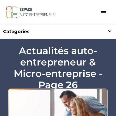
menu
expand_more
Categories
Actualités auto-
entrepreneur &
Micro-entreprise -
Page 26