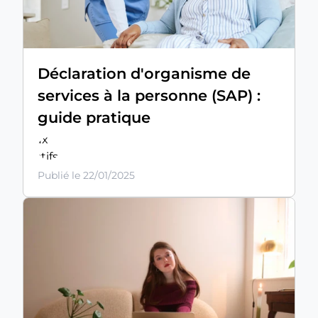
comment
déclarer votre
activité de
Services à la
Personne
Déclaration d'organisme de
(SAP) et
services à la personne (SAP) :
profiter
guide pratique
d'avantages
fiscaux
attractifs : TVA
réduite, crédit
Publié le 22/01/2025
d'impôt de 50
%. Suivez
notre guide
pratique pour
tout savoir sur
la
téléprocédure
NOVA.