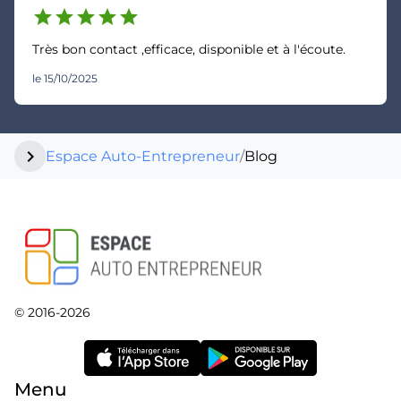
star
star
star
star
star
Très bon contact ,efficace, disponible et à l'écoute.
le 15/10/2025
chevron_right
Espace Auto-Entrepreneur
/
Blog
© 2016-2026
Menu