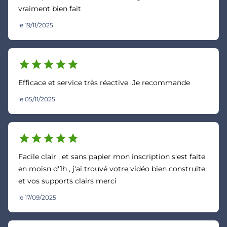
vraiment bien fait
le 19/11/2025
star
star
star
star
star
Efficace et service très réactive .Je recommande
le 05/11/2025
star
star
star
star
star
Facile clair , et sans papier mon inscription s'est faite
en moisn d'1h , j'ai trouvé votre vidéo bien construite
et vos supports clairs merci
le 17/09/2025