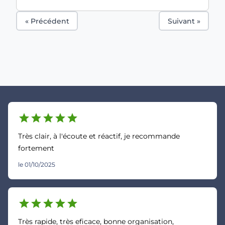
« Précédent
Suivant »
star
star
star
star
star
Très clair, à l'écoute et réactif, je recommande
fortement
le 01/10/2025
star
star
star
star
star
Très rapide, très eficace, bonne organisation,