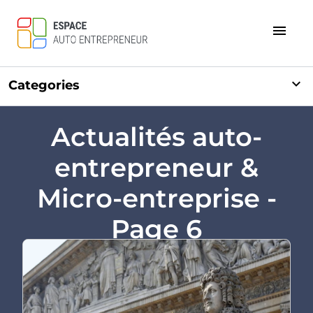
menu
expand_more
Categories
Actualités auto-
entrepreneur &
Micro-entreprise -
Page 6