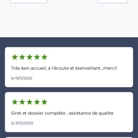
star
star
star
star
star
Très bon accueil, à l'écoute et bienveillant...merci!
le 19/11/2025
star
star
star
star
star
Siret et dossier complète , assistance de qualite
le 31/12/2025