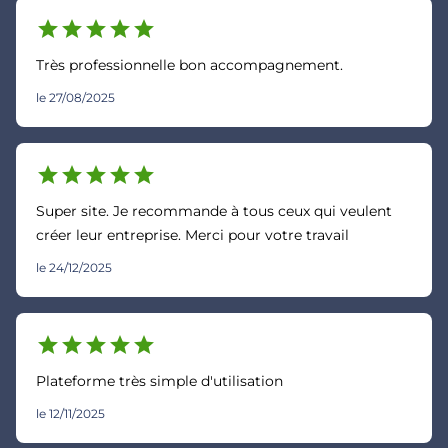
star
star
star
star
star
Très professionnelle bon accompagnement.
le 27/08/2025
star
star
star
star
star
Super site. Je recommande à tous ceux qui veulent
créer leur entreprise. Merci pour votre travail
le 24/12/2025
star
star
star
star
star
Plateforme très simple d'utilisation
le 12/11/2025