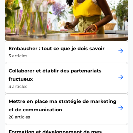
Embaucher : tout ce que je dois savoir
arrow_forward
5 articles
Collaborer et établir des partenariats
arrow_forward
fructueux
3 articles
Mettre en place ma stratégie de marketing
arrow_forward
et de communication
26 articles
Formation et développement de mes