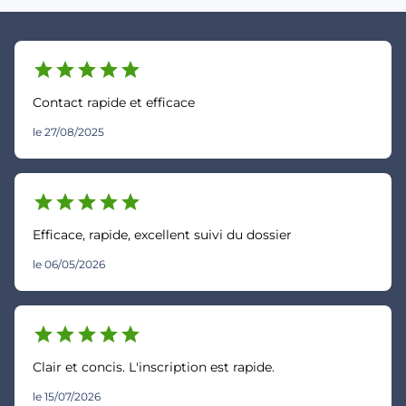
star
star
star
star
star
Contact rapide et efficace
le 27/08/2025
star
star
star
star
star
Efficace, rapide, excellent suivi du dossier
le 06/05/2026
star
star
star
star
star
Clair et concis. L'inscription est rapide.
le 15/07/2026