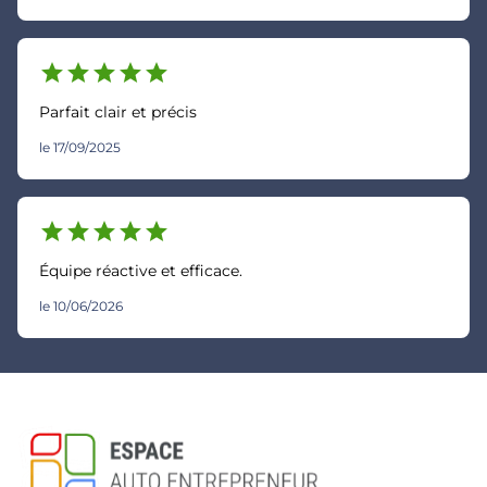
star
star
star
star
star
Parfait clair et précis
le 17/09/2025
star
star
star
star
star
Équipe réactive et efficace.
le 10/06/2026