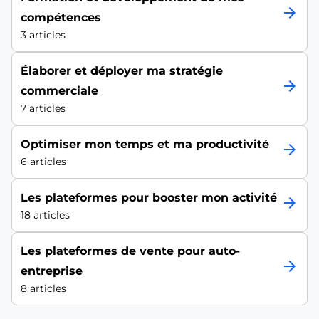
arrow_forward
compétences
3 articles
Élaborer et déployer ma stratégie
arrow_forward
commerciale
7 articles
Optimiser mon temps et ma productivité
arrow_forward
6 articles
Les plateformes pour booster mon activité
arrow_forward
18 articles
Les plateformes de vente pour auto-
arrow_forward
entreprise
8 articles