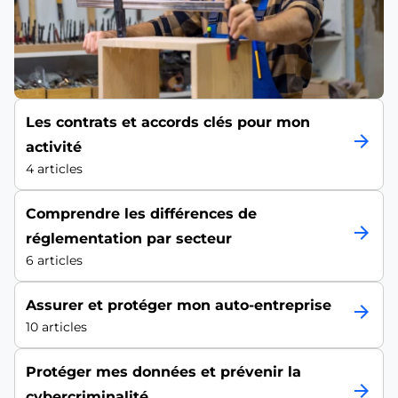
Les contrats et accords clés pour mon
arrow_forward
activité
4 articles
Comprendre les différences de
arrow_forward
réglementation par secteur
6 articles
Assurer et protéger mon auto-entreprise
arrow_forward
10 articles
Protéger mes données et prévenir la
arrow_forward
cybercriminalité